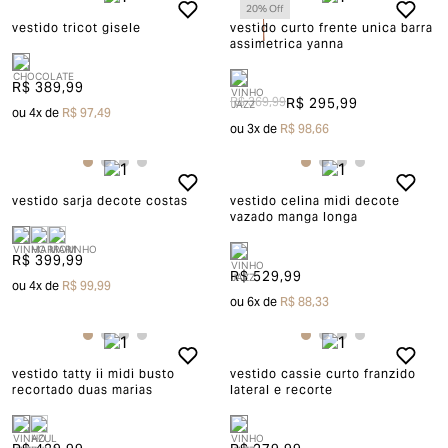
20
% Off
vestido tricot gisele
vestido curto frente unica barra
assimetrica yanna
R$ 389,99
R$ 369,99
R$ 295,99
ou
4
x de
R$ 97,49
ou
3
x de
R$ 98,66
vestido sarja decote costas
vestido celina midi decote
vazado manga longa
R$ 399,99
R$ 529,99
ou
4
x de
R$ 99,99
ou
6
x de
R$ 88,33
vestido tatty ii midi busto
vestido cassie curto franzido
recortado duas marias
lateral e recorte