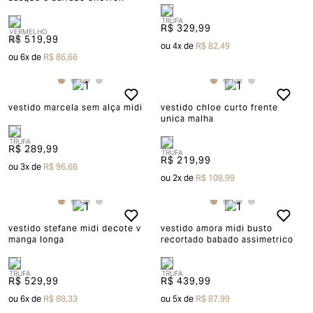
R$ 329,99
R$ 519,99
ou
4
x de
R$ 82,49
ou
6
x de
R$ 86,66
vestido marcela sem alça midi
vestido chloe curto frente
unica malha
R$ 289,99
R$ 219,99
ou
3
x de
R$ 96,66
ou
2
x de
R$ 109,99
vestido stefane midi decote v
vestido amora midi busto
manga longa
recortado babado assimetrico
R$ 529,99
R$ 439,99
ou
6
x de
R$ 88,33
ou
5
x de
R$ 87,99