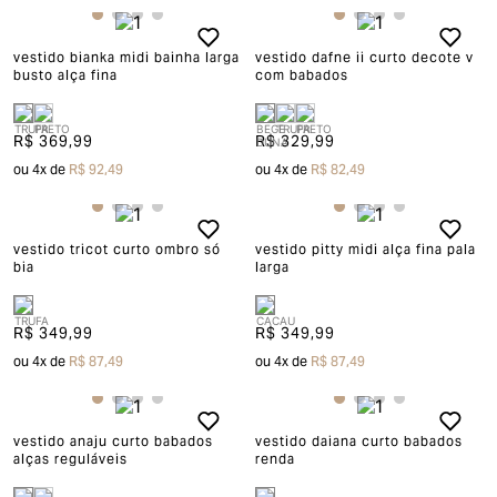
vestido bianka midi bainha larga
vestido dafne ii curto decote v
busto alça fina
com babados
R$ 369,99
R$ 329,99
ou
4
x de
R$ 92,49
ou
4
x de
R$ 82,49
vestido tricot curto ombro só
vestido pitty midi alça fina pala
bia
larga
R$ 349,99
R$ 349,99
ou
4
x de
R$ 87,49
ou
4
x de
R$ 87,49
vestido anaju curto babados
vestido daiana curto babados
alças reguláveis
renda