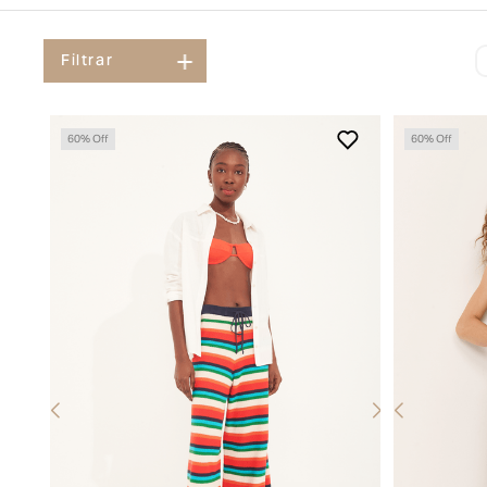
Filtrar
60
% Off
60
% Off