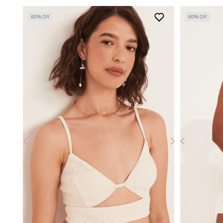
60
% Off
60
% Off