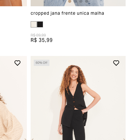
cropped jana frente unica malha
R$ 89,99
R$ 35,99
60
% Off