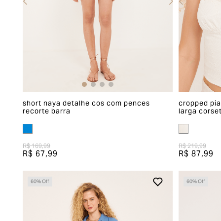
short naya detalhe cos com pences
cropped pia
recorte barra
larga corse
R$ 169,99
R$ 219,99
R$ 67,99
R$ 87,99
60
% Off
60
% Off