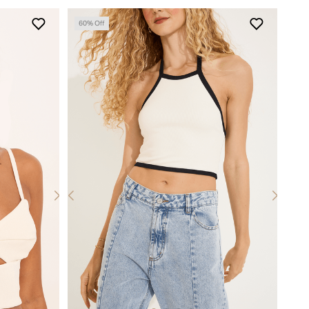
60
% Off