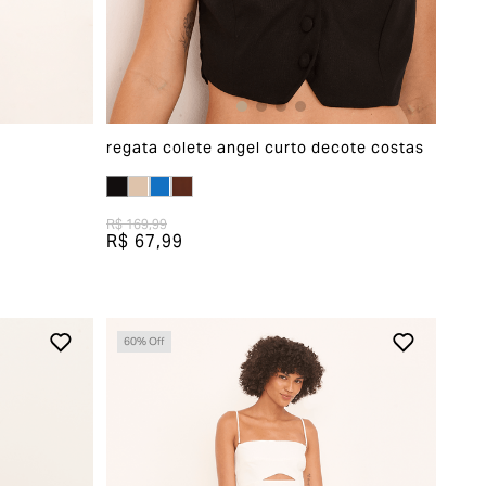
regata colete angel curto decote costas
R$ 169,99
R$ 67,99
60
% Off