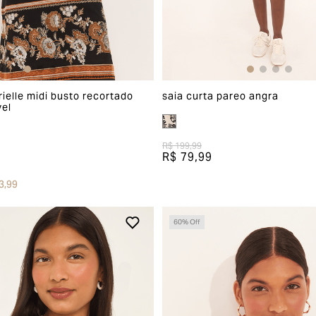
rielle midi busto recortado
saia curta pareo angra
vel
R$ 199,99
R$ 79,99
3,99
60
% Off