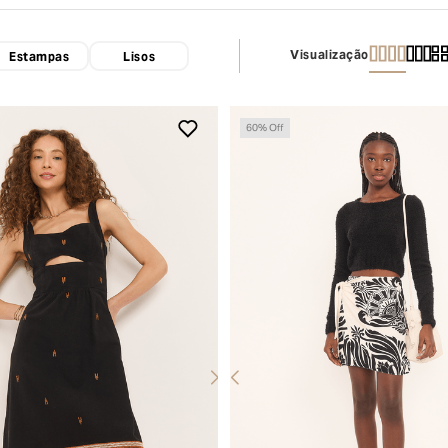
Visualização
Estampas
Lisos
60
% Off