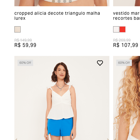
cropped alicia decote triangulo malha
vestido mar
lurex
recortes ba
R$ 149,99
R$ 269,99
R$ 59,99
R$ 107,99
60
% Off
60
% Off