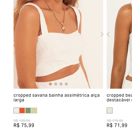
cropped savana bainha assimétrica alça
cropped bea
larga
destacável 
R$ 189,99
R$ 179,99
R$ 75,99
R$ 71,99