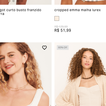
got curto busto franzido
cropped emma malha lurex
rra
R$ 129,99
R$ 51,99
60
% Off