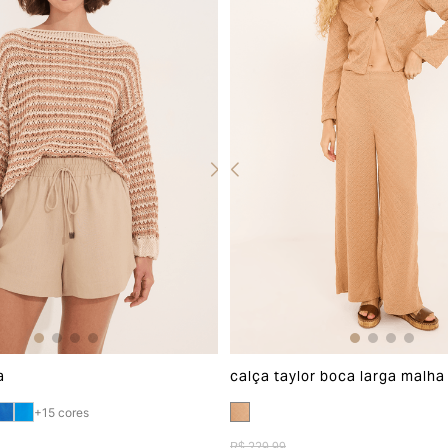
a
calça taylor boca larga malha
+
15
cores