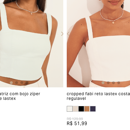
triz com bojo zíper
cropped fabi reto lastex cost
e lastex
regulavel
R$ 129,99
R$ 51,99