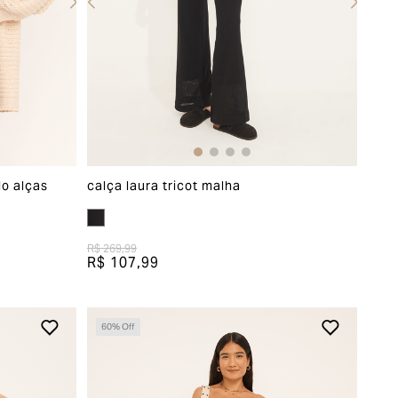
o alças
calça laura tricot malha
R$ 269,99
R$ 107,99
60
% Off