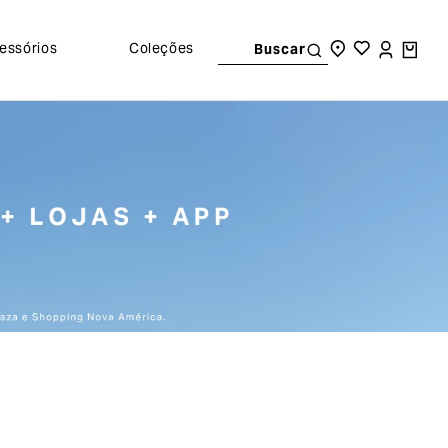
essórios
Coleções
Buscar