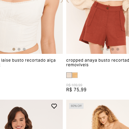
 laise busto recortado alça
cropped anaya busto recortad
t
removíveis
R$ 189,99
R$ 75,99
60
% Off