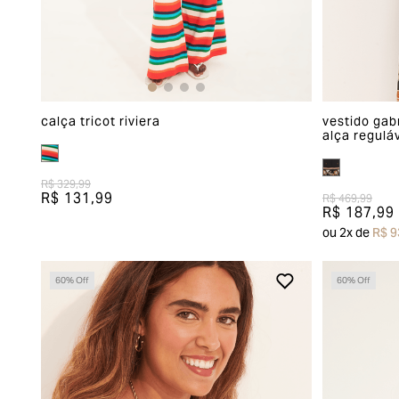
calça tricot riviera
vestido gab
alça regulá
R$ 329,99
R$ 131,99
R$ 469,99
R$ 187,99
ou
2
x de
R$ 9
60
% Off
60
% Off