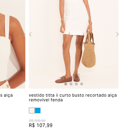
as alça
vestido titta ii curto busto recortado alça
removível fenda
R$ 269,99
R$ 107,99