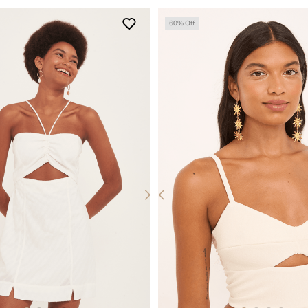
60
% Off