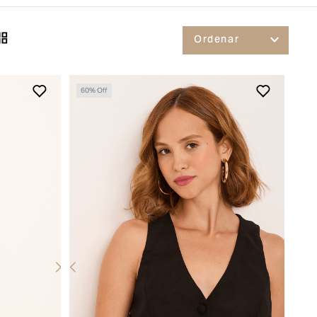
60
% Off