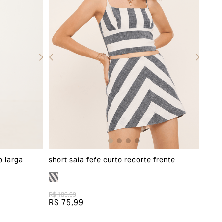
o larga
short saia fefe curto recorte frente
R$ 189,99
R$ 75,99