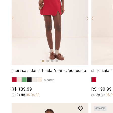
short saia dania fenda frente zíper costa
short saia 
+
8
cores
R$ 189,99
R$ 199,99
ou
2
x de
R$ 94,99
ou
2
x de
R$ 9
40
% Off