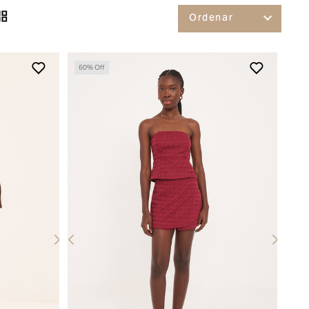
60
% Off