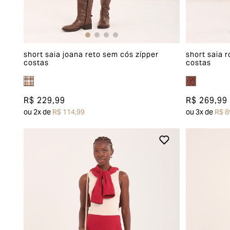
short saia joana reto sem cós zípper
short saia r
costas
costas
R$ 229,99
R$ 269,99
ou
2
x de
R$ 114,99
ou
3
x de
R$ 8