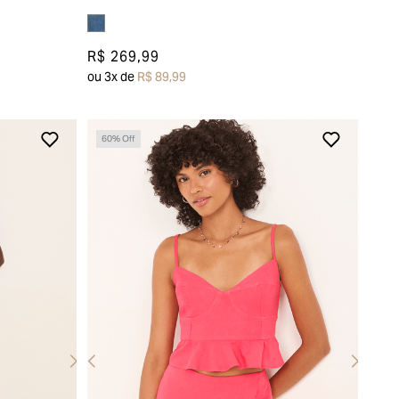
R$ 269,99
ou
3
x de
R$ 89,99
60
% Off