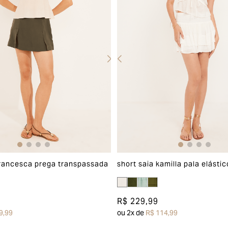
francesca prega transpassada
short saia kamilla pala elástic
R$ 229,99
9,99
ou
2
x de
R$ 114,99