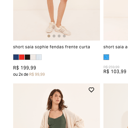
short saia sophie fendas frente curta
short saia 
R$ 199,99
R$ 259,99
R$ 103,99
ou
2
x de
R$ 99,99