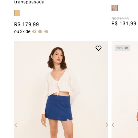
transpassada
R$ 219,99
R$ 131,99
R$ 179,99
ou
2
x de
R$ 89,99
60
% Off