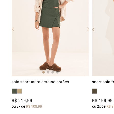
saia short laura detalhe botões
short saia 
R$ 219,99
R$ 199,99
ou
2
x de
R$ 109,99
ou
2
x de
R$ 9