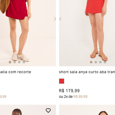
malia com recorte
short saia anya curto aba tr
R$ 179,99
9,99
ou
2
x de
R$ 89,99