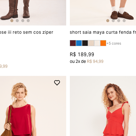
ose iii reto sem cos ziper
short saia maya curta fenda f
+
5
cores
R$ 189,99
ou
2
x de
R$ 94,99
9,99