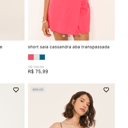
te
short saia cassandra aba transpassada
R$ 189,99
R$ 75,99
60
% Off