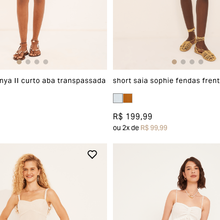
anya II curto aba transpassada
short saia sophie fendas fren
R$ 199,99
ou
2
x de
R$ 99,99