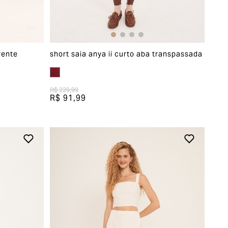
rente
short saia anya ii curto aba transpassada
R$ 229,99
R$ 91,99