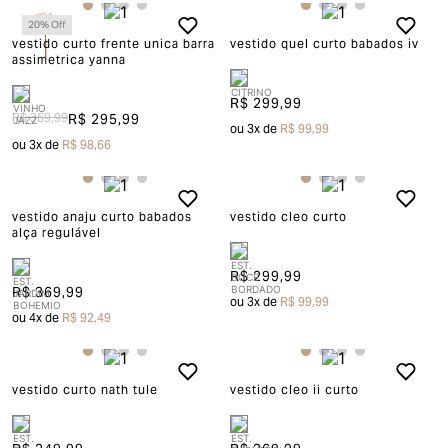
20
% Off
vestido curto frente unica barra
vestido quel curto babados iv
assimetrica yanna
R$ 299,99
R$ 369,99
R$ 295,99
ou
3
x de
R$ 99,99
ou
3
x de
R$ 98,66
vestido anaju curto babados
vestido cleo curto
alça regulável
R$ 299,99
R$ 369,99
ou
3
x de
R$ 99,99
ou
4
x de
R$ 92,49
vestido curto nath tule
vestido cleo ii curto