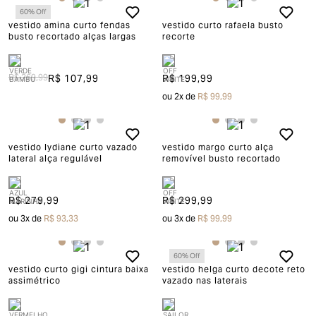
60
% Off
vestido amina curto fendas
vestido curto rafaela busto
busto recortado alças largas
recorte
R$ 269,99
R$ 107,99
R$ 199,99
ou
2
x de
R$ 99,99
vestido lydiane curto vazado
vestido margo curto alça
lateral alça regulável
removível busto recortado
R$ 279,99
R$ 299,99
ou
3
x de
R$ 93,33
ou
3
x de
R$ 99,99
60
% Off
vestido curto gigi cintura baixa
vestido helga curto decote reto
assimétrico
vazado nas laterais