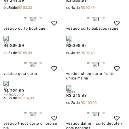
R$ 249,99
R$ 369,99
ou
3
x de
R$ 83,33
ou
4
x de
R$ 92,49
vestido curto boutique
vestido curto babados raquel
R$ 269,99
R$ 369,99
ou
3
x de
R$ 89,99
ou
4
x de
R$ 92,49
vestido gota curto
vestido chloe curto frente
unica malha
R$ 229,99
R$ 219,99
ou
2
x de
R$ 114,99
ou
2
x de
R$ 109,99
vestido tricot curto ombro só
vestido dafne ii curto decote v
bia
com babados