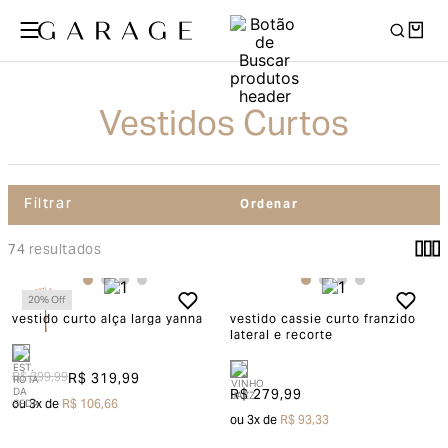
Vestidos Curtos
Filtrar
74
20
% Off
vestido curto alça larga yanna
vestido cassie curto franzido
lateral e recorte
R$ 399,99
R$ 319,99
R$ 279,99
ou
3
x de
R$ 106,66
ou
3
x de
R$ 93,33