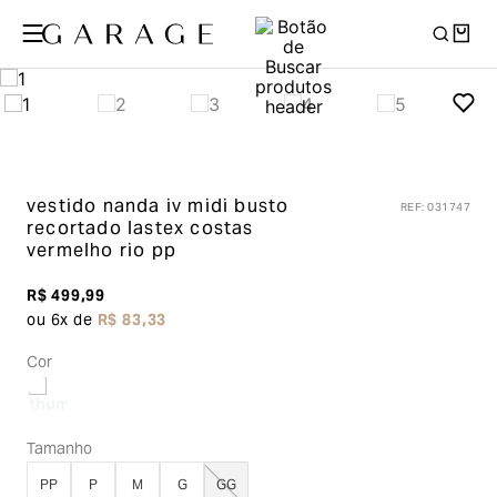
vestido nanda iv midi busto
REF
:
031747
recortado lastex costas
vermelho rio pp
R$
499
,
99
ou
6
x de
R$
83
,
33
Cor
Tamanho
PP
P
M
G
GG