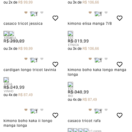
ou
2
x de
R$ 99,99
ou
3
x de
R$ 106,66
casaco tricot jessica
kimono elisa manga 7/8
R$ 299,99
R$ 319,99
ou
3
x de
R$ 99,99
ou
3
x de
R$ 106,66
cardigan longo tricot lavinia
kimono boho kaka longo manga
longa
R$ 349,99
R$ 349,99
ou
4
x de
R$ 87,49
ou
4
x de
R$ 87,49
kimono boho kaka ii longo
casaco tricot rafa
manga longa
+
1
cores