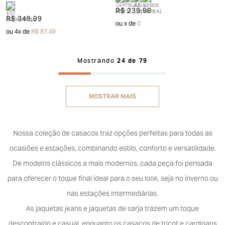
R$ 239,99
R$ 349,99
ou
x de
0
ou
4
x de
R$ 87,49
Mostrando
24 de 79
MOSTRAR MAIS
Nossa coleção de casacos traz opções perfeitas para todas as
ocasiões e estações, combinando estilo, conforto e versatilidade.
De modelos clássicos a mais modernos, cada peça foi pensada
para oferecer o toque final ideal para o seu look, seja no inverno ou
nas estações intermediárias.
As jaquetas jeans e jaquetas de sarja trazem um toque
descontraído e casual, enquanto os casacos de tricot e cardigans