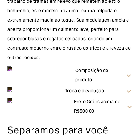
trabalho de tramas em relevo que remetem ao estilo
boho-chic, este modelo traz uma textura felpuda e
extremamente macia ao toque. Sua modelagem ampla e
aberta proporciona um caimento leve, perfeito para
sobrepor blusas e regatas delicadas, criando um
contraste moderno entre o rústico do tricot e a leveza de
outros tecidos.
Composição do
produto
Troca e devolução
Frete Grátis acima de
Troca
R$500,00
A solicitação de troca pode ser feita em até 30 (trinta)
Separamos para você
dias corridos, a contar do recebimento do produto. Ao