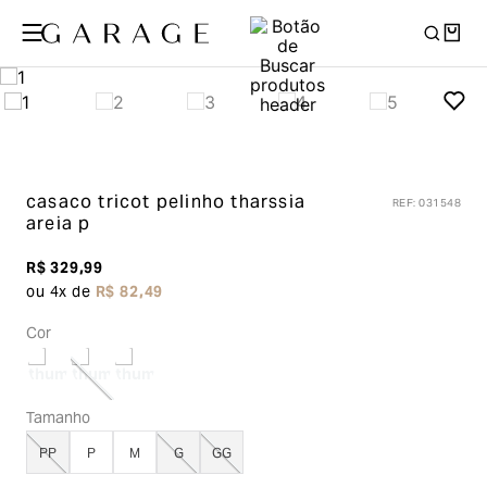
casaco tricot pelinho tharssia
REF
:
031548
areia p
R$
329
,
99
ou
4
x de
R$
82
,
49
Cor
Tamanho
PP
P
M
G
GG