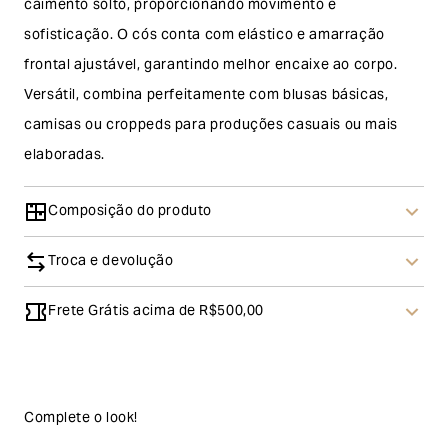
caimento solto, proporcionando movimento e
sofisticação. O cós conta com elástico e amarração
frontal ajustável, garantindo melhor encaixe ao corpo.
Versátil, combina perfeitamente com blusas básicas,
camisas ou croppeds para produções casuais ou mais
elaboradas.
Composição do produto
Troca e devolução
Frete Grátis acima de R$500,00
Troca
A solicitação de troca pode ser feita em até 30 (trinta)
dias corridos, a contar do recebimento do produto. Ao
escolher a modalidade troca, no final do processo de
Complete o look!