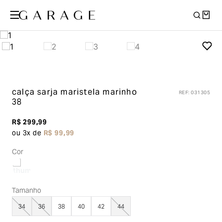
calça sarja maristela
marinho
REF
:
031305
38
R$
299
,
99
ou
3
x de
R$
99
,
99
Cor
Tamanho
34
36
38
40
42
44