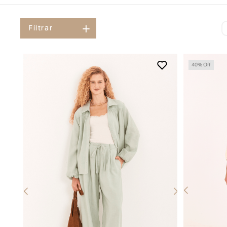
Filtrar
40
% Off