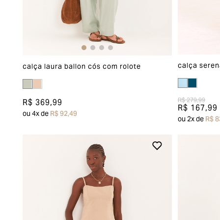
calça seren
calça laura ballon cós com rolote
R$ 279,99
R$ 369,99
R$ 167,99
ou
4
x de
R$ 92,49
ou
2
x de
R$ 8