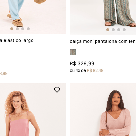
a elástico largo
calça moni pantalona com lenç
R$ 329,99
ou
4
x de
R$ 82,49
3,99