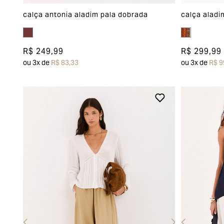
calça aladi
calça antonia aladim pala dobrada
R$ 299,99
R$ 249,99
ou
3
x de
R$ 9
ou
3
x de
R$ 83,33