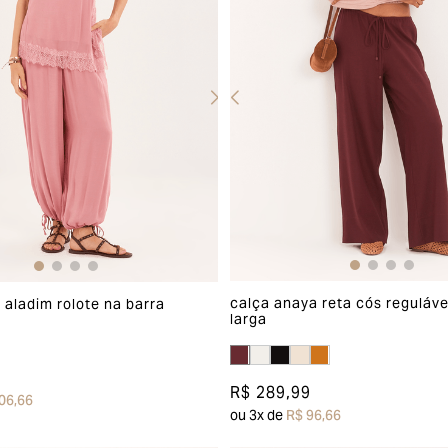
calça anaya reta cós reguláve
i aladim rolote na barra
larga
R$ 289,99
06,66
ou
3
x de
R$ 96,66