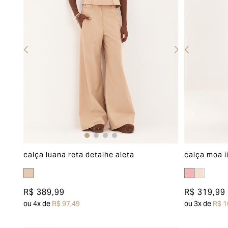
calça luana reta detalhe aleta
calça moa i
R$ 389,99
R$ 319,99
ou
4
x de
R$ 97,49
ou
3
x de
R$ 1