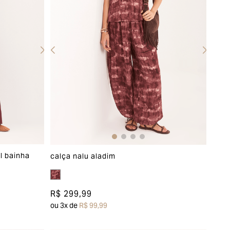
l bainha
calça nalu aladim
R$ 299,99
ou
3
x de
R$ 99,99