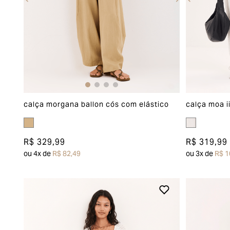
calça morgana ballon cós com elástico
calça moa ii
R$ 329,99
R$ 319,99
ou
4
x de
R$ 82,49
ou
3
x de
R$ 1