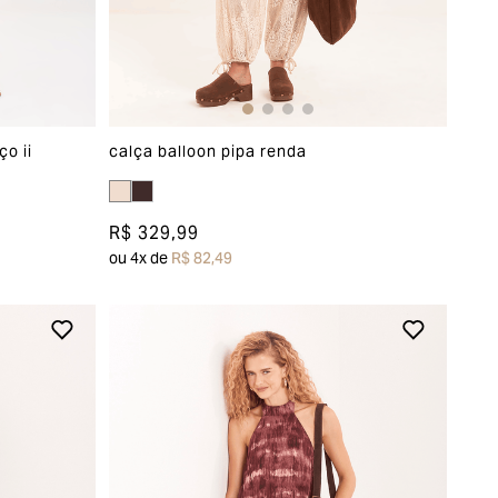
o ii
calça balloon pipa renda
R$ 329,99
ou
4
x de
R$ 82,49