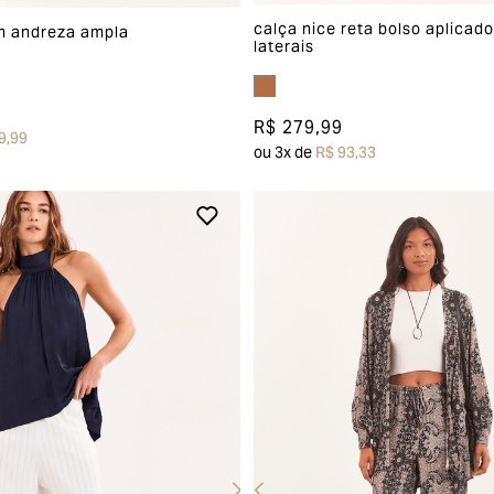
calça nice reta bolso aplicad
m andreza ampla
laterais
R$ 279,99
9,99
ou
3
x de
R$ 93,33