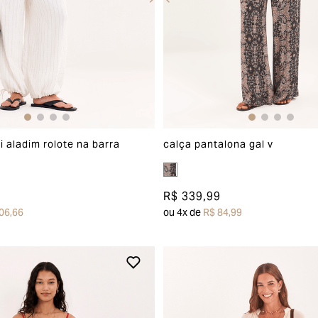
calça pantalona gal v
i aladim rolote na barra
R$ 339,99
ou
4
x de
R$ 84,99
06,66