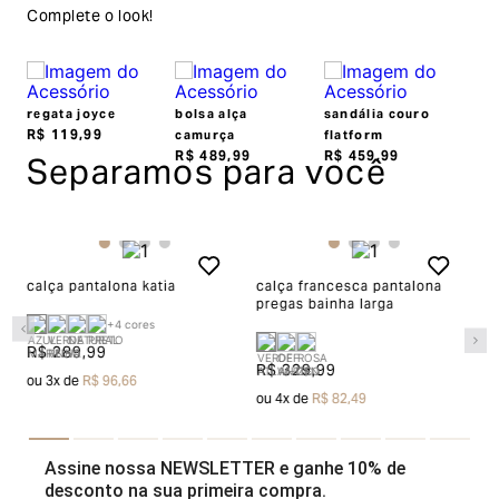
dias corridos, a contar do recebimento do produto. Ao
Complete o look!
escolher a modalidade troca, no final do processo de
envio do produto e conferência interna por parte da
Garage, você receberá um vale no valor
regata joyce
bolsa alça
sandália couro
correspondente a(s) peça(s) aprovada(s) para efetuar
R$
119
,
99
camurça
flatform
Separamos para você
R$
489
,
99
R$
459
,
99
uma nova compra pelo site.
Aah, as peças compradas na loja online também podem
ser trocadas em uma de nossas lojas físicas, basta
apresentar o produto devidamente etiquetado junto a
calça pantalona katia
calça francesca pantalona
c
pregas bainha larga
b
nota fiscal.
+
4
cores
R$ 289,99
Para acessar o troque fácil,
clique aqui
R$ 329,99
R
ou
3
x de
R$ 96,66
ou
4
x de
R$ 82,49
o
Devolução
O início do processo de devolução deve ser feito em
Assine nossa NEWSLETTER e ganhe 10% de
desconto na sua primeira compra.
até 07 (sete) dias corridos, a contar do recebimento do