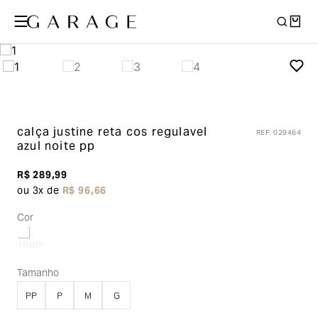
calça justine reta cos regulavel
REF
:
029464
azul noite pp
R$
289
,
99
ou
3
x de
R$
96
,
66
Cor
Tamanho
PP
P
M
G