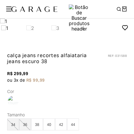
calça jeans recortes alfaiataria
REF
:
031588
jeans escuro 38
R$
299
,
99
ou
3
x de
R$
99
,
99
Cor
Tamanho
34
36
38
40
42
44