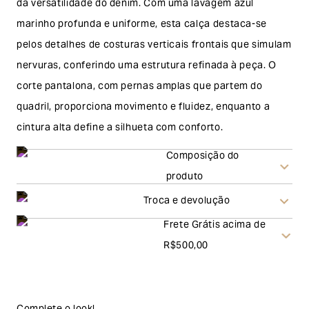
da versatilidade do denim. Com uma lavagem azul
marinho profunda e uniforme, esta calça destaca-se
pelos detalhes de costuras verticais frontais que simulam
nervuras, conferindo uma estrutura refinada à peça. O
corte pantalona, com pernas amplas que partem do
quadril, proporciona movimento e fluidez, enquanto a
cintura alta define a silhueta com conforto.
Composição do
produto
Troca e devolução
Frete Grátis acima de
Troca
R$500,00
A solicitação de troca pode ser feita em até 30 (trinta)
dias corridos, a contar do recebimento do produto. Ao