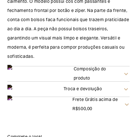
caimento. O modelo possui cós com passantes e
fechamento frontal por botão e zíper. Na parte da frente,
conta com bolsos faca funcionais que trazem praticidade
ao dia a dia. A peça não possui bolsos traseiros,
garantindo um visual mais limpo e elegante. Versátil e
moderna, é perfeita para compor produções casuais ou
sofisticadas.
Composição do
produto
Troca e devolução
Frete Grátis acima de
Troca
R$500,00
A solicitação de troca pode ser feita em até 30 (trinta)
dias corridos, a contar do recebimento do produto. Ao