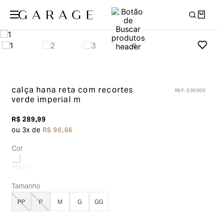
calça hana reta com recortes
REF
:
030900
verde imperial m
R$
289
,
99
ou
3
x de
R$
96
,
66
Cor
Tamanho
PP
P
M
G
GG