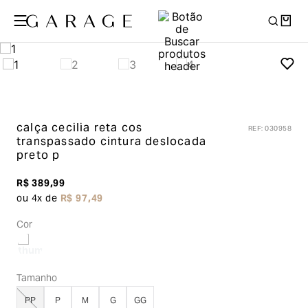
calça cecilia reta cos
REF
:
030958
transpassado cintura deslocada
preto p
R$
389
,
99
ou
4
x de
R$
97
,
49
Cor
Tamanho
PP
P
M
G
GG