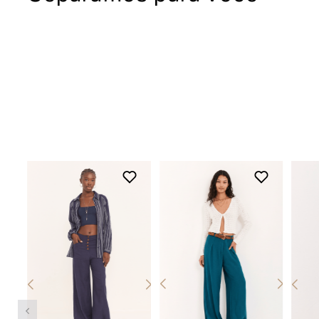
também podem ser trocadas em uma de
nossas lojas físicas, basta apresentar o
produto devidamente etiquetado junto a
nota fiscal.
Para acessar o troque fácil,
clique aqui
Devolução
O início do processo de devolução deve
ser feito em até 07 (sete) dias corridos, a
contar do recebimento do produto. A
restituição do valor pago será realizada
em até 03 (três) dias após a entrada e
conferência do produto em nossa fábrica,
clique aqui e fique por dentro dos prazos