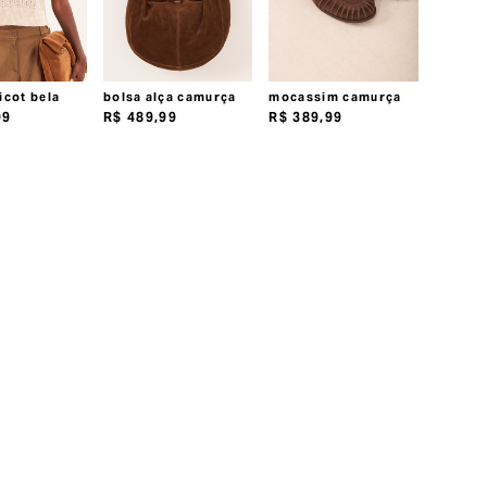
icot bela
bolsa alça camurça
mocassim camurça
99
R$
489
,
99
R$
389
,
99