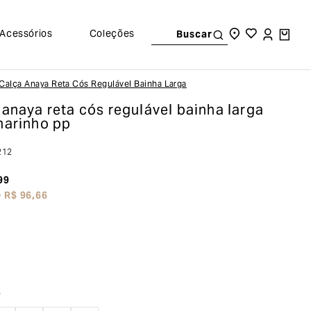
Acessórios
Coleções
Buscar
Calça Anaya Reta Cós Regulável Bainha Larga
 anaya reta cós regulável bainha larga
marinho pp
212
99
e
R$
96
,
66
o