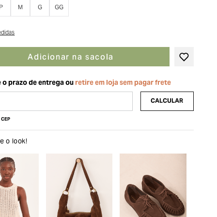
P
M
G
GG
edidas
Adicionar na sacola
u CEP
 o look!