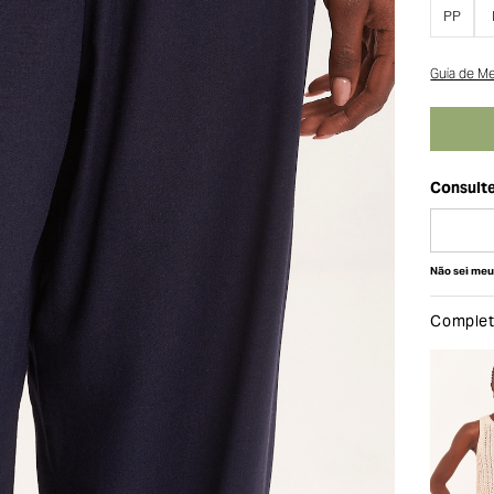
PP
Guia de M
Não sei me
Complete