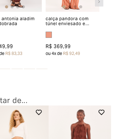
 antonia aladim
calça pandora com
calça moni iv p
 dobrada
túnel enviesado e
cós elástico
rolotê
49,99
R$ 369,99
R$ 319,99
 de
R$ 83,33
ou
4
x de
R$ 92,49
ou
3
x de
R$ 106,6
ar de...