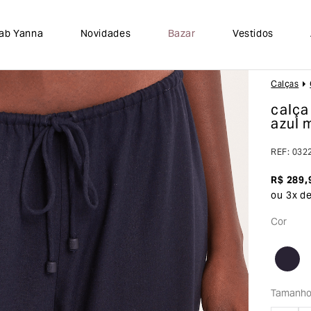
lab Yanna
Novidades
Bazar
Vestidos
Calças
calça
azul 
REF
:
032
R$
289
,
ou
3
x d
Cor
Tamanh