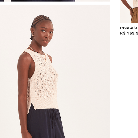
regata tr
R$
169
,