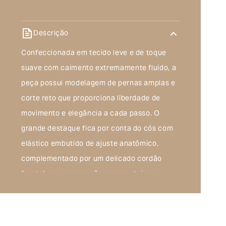
Descrição
Confeccionada em tecido leve e de toque
suave com caimento extremamente fluido, a
peça possui modelagem de pernas amplas e
corte reto que proporciona liberdade de
movimento e elegância a cada passo. O
grande destaque fica por conta do cós com
elástico embutido de ajuste anatômico,
complementado por um delicado cordão
frontal para amarração com ponteiras
discretas, unindo o melhor do estilo comfy ao
design contemporâneo.