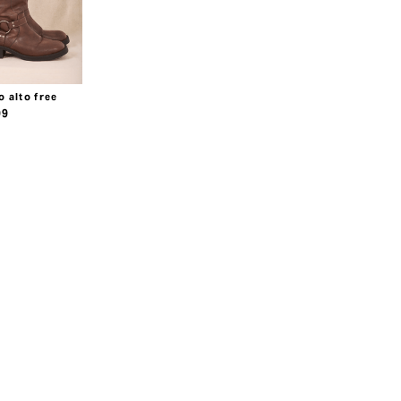
o alto free
99