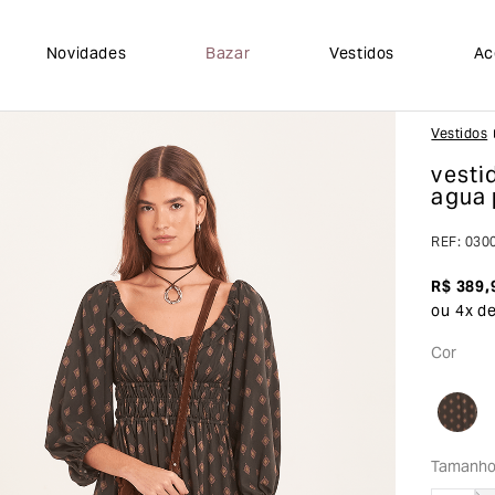
Novidades
Bazar
Vestidos
Ac
Vestidos
vesti
agua
REF
:
030
R$
389
,
ou
4
x d
Cor
Tamanh