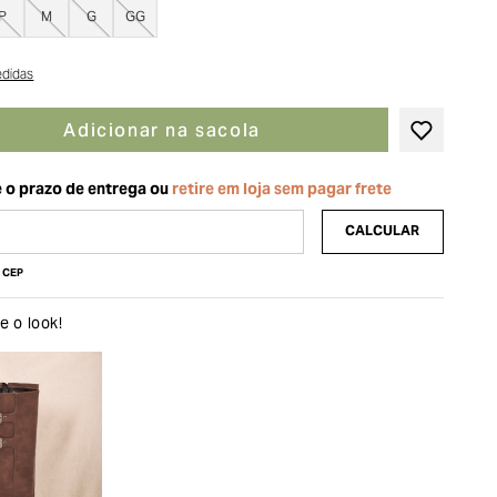
P
M
G
GG
edidas
Adicionar na sacola
u CEP
 o look!