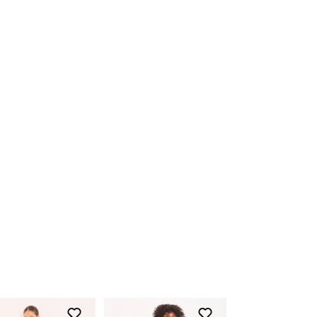
aprovada(s) para efetuar uma nova compra
pelo site.
Aah, as peças compradas na loja online
também podem ser trocadas em uma de
nossas lojas físicas, basta apresentar o
produto devidamente etiquetado junto a
nota fiscal.
Para acessar o troque fácil,
clique aqui
Devolução
O início do processo de devolução deve
ser feito em até 07 (sete) dias corridos, a
contar do recebimento do produto. A
restituição do valor pago será realizada