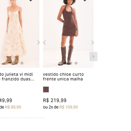
em até 03 (três) dias após a entrada e
conferência do produto em nossa fábrica,
clique aqui e fique por dentro dos prazos
de acordo com a opção de pagamento
escolhida.
Para acessar o troque fácil, clique aqui e
opte pela opção “devolver”.
OBS.: a restituição do valor do frete será
do julieta vi midi
vestido chloe curto
vestido longo br
 franzido duas
frente unica malha
busto lastex
paga proporcionalmente ao número de
as
peças devolvidas.
49,99
R$ 219,99
R$ 529,99
Descontos e promoções
 de
R$ 89,99
ou
2
x de
R$ 109,99
ou
6
x de
R$ 88,33
Caso tenha adquirido o produto com algum
desconto de ação ou vale, o valor