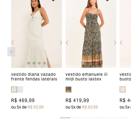
vestido diana vazado
vestido emanuele iii
vesti
frente fendas laterais
midi busto lastex
busto
mari
R$ 469,99
R$ 419,99
R$ 4
ou
5
x de
R$ 93,99
ou
5
x de
R$ 83,99
ou
5
x