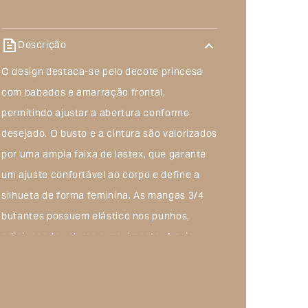
Descrição
O design destaca-se pelo decote princesa
com babados e amarração frontal,
permitindo ajustar a abertura conforme
desejado. O busto e a cintura são valorizados
por uma ampla faixa de lastex, que garante
um ajuste confortável ao corpo e define a
silhueta de forma feminina. As mangas 3/4
bufantes possuem elástico nos punhos,
adicionando volume e movimento. A saia
longa e fluida proporciona leveza ao
caminhar, tornando este vestido a escolha
perfeita para eventos ao ar livre, passeios