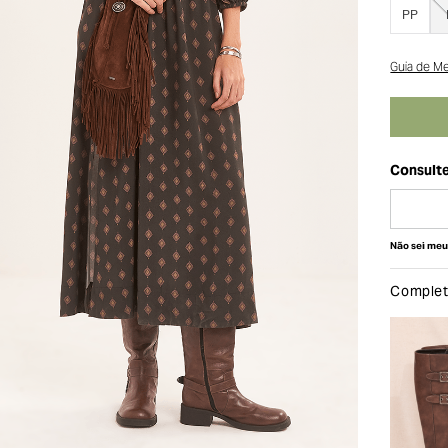
PP
Guia de M
Não sei me
Complete