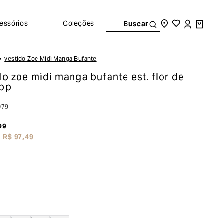
essórios
Coleções
Buscar
Vestido Zoe Midi Manga Bufante
do zoe midi manga bufante
est. flor de
 pp
079
99
e
R$
97
,
49
o