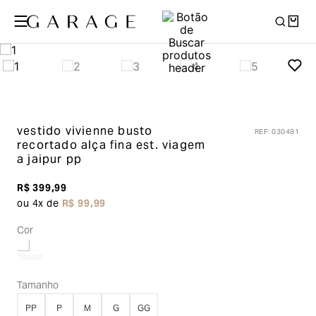
vestido vivienne busto
REF
:
030481
recortado alça fina
est. viagem
a jaipur pp
R$
399
,
99
ou
4
x de
R$
99
,
99
Cor
Tamanho
PP
P
M
G
GG