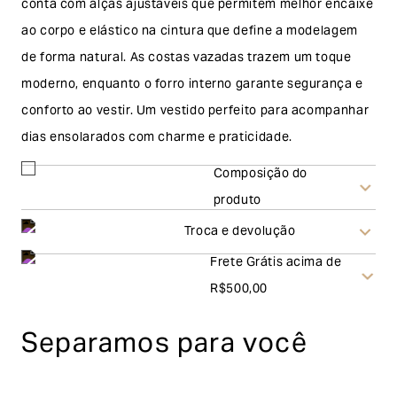
conta com alças ajustáveis que permitem melhor encaixe
ao corpo e elástico na cintura que define a modelagem
de forma natural. As costas vazadas trazem um toque
moderno, enquanto o forro interno garante segurança e
conforto ao vestir. Um vestido perfeito para acompanhar
dias ensolarados com charme e praticidade.
Composição do
produto
Troca e devolução
Frete Grátis acima de
Troca
R$500,00
A solicitação de troca pode ser feita em até 30 (trinta)
Separamos para você
dias corridos, a contar do recebimento do produto. Ao
escolher a modalidade troca, no final do processo de