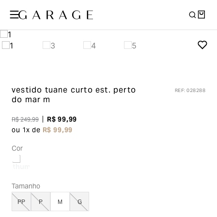
vestido tuane curto
est. perto
REF
:
028288
do mar m
R$
99
,
99
R$
249
,
99
ou
1
x de
R$
99
,
99
Cor
Tamanho
PP
P
M
G