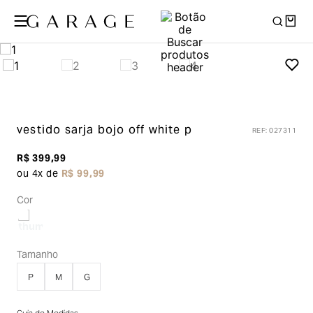
vestido sarja bojo
off white p
REF
:
027311
R$
399
,
99
ou
4
x de
R$
99
,
99
Cor
Tamanho
P
M
G