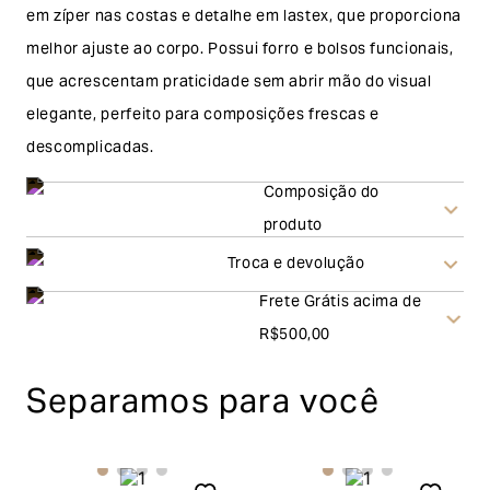
em zíper nas costas e detalhe em lastex, que proporciona
melhor ajuste ao corpo. Possui forro e bolsos funcionais,
que acrescentam praticidade sem abrir mão do visual
elegante, perfeito para composições frescas e
descomplicadas.
Composição do
produto
Troca e devolução
Frete Grátis acima de
Troca
R$500,00
A solicitação de troca pode ser feita em até 30 (trinta)
Separamos para você
dias corridos, a contar do recebimento do produto. Ao
escolher a modalidade troca, no final do processo de
envio do produto e conferência interna por parte da