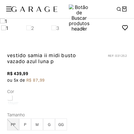
vestido samia ii midi busto
REF
:
031252
vazado
azul luna p
R$
439
,
99
ou
5
x de
R$
87
,
99
Cor
Tamanho
PP
P
M
G
GG