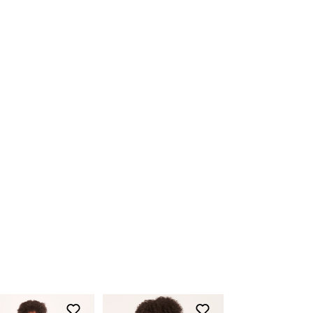
nossas lojas físicas, basta apresentar o
produto devidamente etiquetado junto a
nota fiscal.
Para acessar o troque fácil,
clique aqui
Devolução
O início do processo de devolução deve
ser feito em até 07 (sete) dias corridos, a
contar do recebimento do produto. A
restituição do valor pago será realizada
em até 03 (três) dias após a entrada e
conferência do produto em nossa fábrica,
clique aqui e fique por dentro dos prazos
de acordo com a opção de pagamento