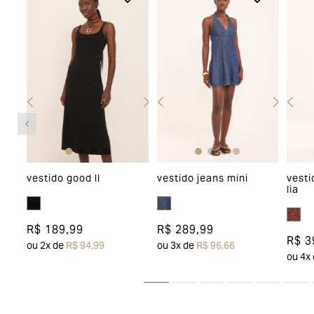
a
vestido good ll
vestido jeans mini
vesti
lia
R$ 189,99
R$ 289,99
R$ 3
ou
2
x de
R$ 94,99
ou
3
x de
R$ 96,66
ou
4
x