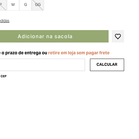
P
M
G
GG
edidas
Adicionar na sacola
u CEP