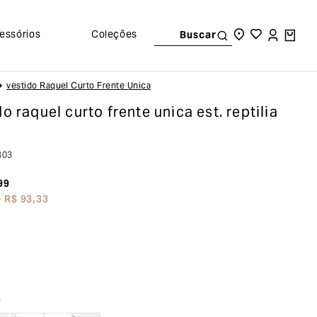
essórios
Coleções
Buscar
Vestido Raquel Curto Frente Unica
do raquel curto frente unica
est. reptilia
303
99
e
R$
93
,
33
o