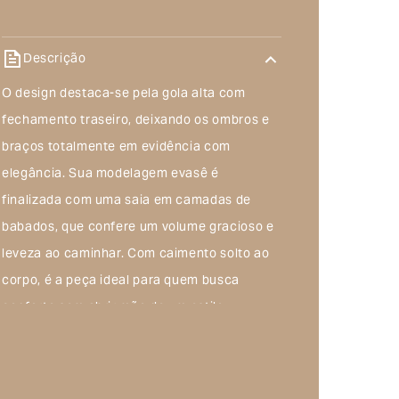
Descrição
O design destaca-se pela gola alta com
fechamento traseiro, deixando os ombros e
braços totalmente em evidência com
elegância. Sua modelagem evasê é
finalizada com uma saia em camadas de
babados, que confere um volume gracioso e
leveza ao caminhar. Com caimento solto ao
corpo, é a peça ideal para quem busca
conforto sem abrir mão de um estilo
marcante
Composição do produto