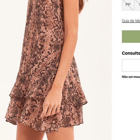
PP
Guia de M
Não sei me