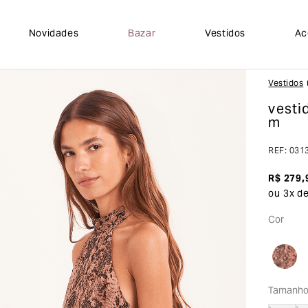
Novidades
Bazar
Vestidos
Ac
Vestidos
vesti
m
REF
:
031
R$
279
,
ou
3
x d
Cor
Tamanh