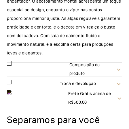
encantador. O abotoamento frontal acrescenta um toque
especial ao design, enquanto o zíper nas costas
proporciona melhor ajuste. As alças reguláveis garantem
praticidade e conforto, e o decote em V realça o busto
com delicadeza. Com saia de caimento fluido e
movimento natural, é a escolha certa para produções
leves e elegantes.
Composição do
produto
Troca e devolução
Frete Grátis acima de
Troca
R$500,00
A solicitação de troca pode ser feita em até 30 (trinta)
Separamos para você
dias corridos, a contar do recebimento do produto. Ao