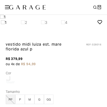
vestido midi luiza
est. mare
REF
:
028016
florida azul p
R$
379
,
99
ou
4
x de
R$
94
,
99
Cor
Tamanho
PP
P
M
G
GG