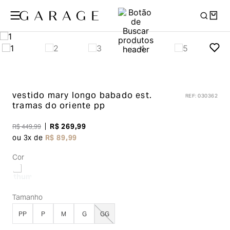
vestido mary longo babado
est.
REF
:
030362
tramas do oriente pp
R$
269
,
99
R$
449
,
99
ou
3
x de
R$
89
,
99
Cor
Tamanho
PP
P
M
G
GG