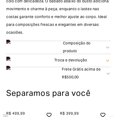
colo com delicadeza. O babado abaixo do busto adiciona
movimento e charme à peça, enquanto o lastex nas
costas garante conforto e melhor ajuste ao corpo. Ideal
para composições frescas e elegantes em diversas
ocasiões.
Composição do
produto
Troca e devolução
Frete Grátis acima de
Troca
R$500,00
A solicitação de troca pode ser feita em até 30 (trinta)
Separamos para você
dias corridos, a contar do recebimento do produto. Ao
escolher a modalidade troca, no final do processo de
envio do produto e conferência interna por parte da