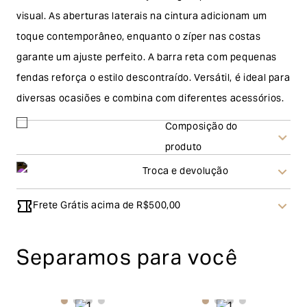
visual. As aberturas laterais na cintura adicionam um
toque contemporâneo, enquanto o zíper nas costas
garante um ajuste perfeito. A barra reta com pequenas
fendas reforça o estilo descontraído. Versátil, é ideal para
diversas ocasiões e combina com diferentes acessórios.
Composição do
produto
Troca e devolução
Frete Grátis acima de R$500,00
Troca
A solicitação de troca pode ser feita em até 30 (trinta)
Separamos para você
dias corridos, a contar do recebimento do produto. Ao
escolher a modalidade troca, no final do processo de
envio do produto e conferência interna por parte da