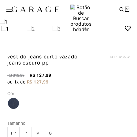
vestido jeans curto vazado
REF
:
026532
jeans escuro pp
R$
127
,
99
R$
319
,
99
ou
1
x de
R$
127
,
99
Cor
Tamanho
PP
P
M
G