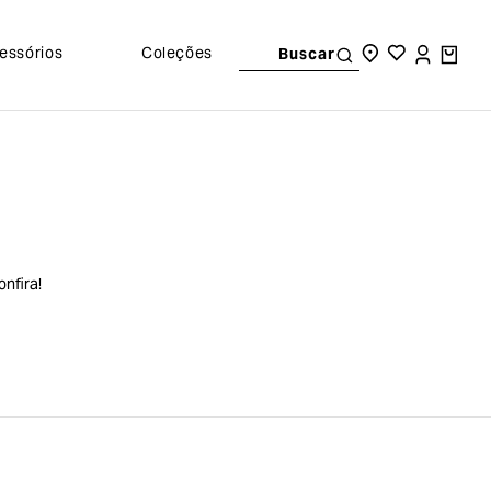
essórios
Coleções
Buscar
nfira!