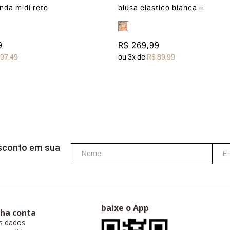
nda midi reto
blusa elastico bianca ii
9
R$ 269,99
 97,49
ou
3
x de
R$ 89,99
esconto em sua
baixe o App
ha conta
s dados