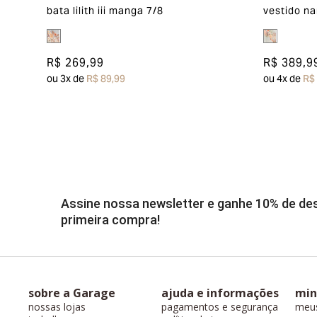
bata lilith iii manga 7/8
vestido na
R$ 269,99
R$ 389,9
ou
3
x de
R$ 89,99
ou
4
x de
R$
Assine nossa newsletter e ganhe 10% de d
primeira compra!
sobre a Garage
ajuda e informações
min
nossas lojas
pagamentos e segurança
meu