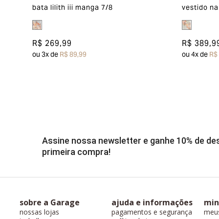
bata lilith iii manga 7/8
vestido na
R$ 269,99
R$ 389,9
ou
3
x de
R$ 89,99
ou
4
x de
R$
Assine nossa newsletter e ganhe 10% de d
primeira compra!
sobre a Garage
ajuda e informações
min
nossas lojas
pagamentos e segurança
meu