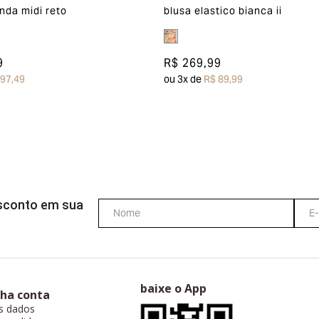
nda midi reto
blusa elastico bianca ii
9
R$ 269,99
 97,49
ou
3
x de
R$ 89,99
esconto em sua
baixe o App
ha conta
s dados