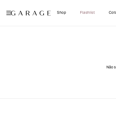
Shop
Flashlist
Col
Não s