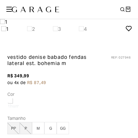
vestido denise babado fendas
REF
:
027946
lateral
est. bohemia m
R$
349
,
99
ou
4
x de
R$
87
,
49
Cor
Tamanho
PP
P
M
G
GG