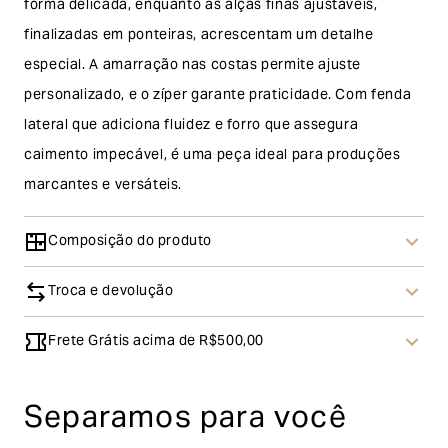
forma delicada, enquanto as alças finas ajustáveis,
finalizadas em ponteiras, acrescentam um detalhe
especial. A amarração nas costas permite ajuste
personalizado, e o zíper garante praticidade. Com fenda
lateral que adiciona fluidez e forro que assegura
caimento impecável, é uma peça ideal para produções
marcantes e versáteis.
Composição do produto
Troca e devolução
Frete Grátis acima de R$500,00
Troca
A solicitação de troca pode ser feita em até 30 (trinta)
Separamos para você
dias corridos, a contar do recebimento do produto. Ao