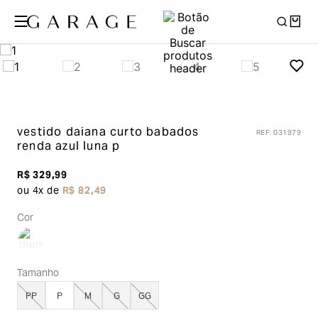
vestido daiana curto babados
REF
:
031979
renda
azul luna p
R$
329
,
99
ou
4
x de
R$
82
,
49
Cor
Tamanho
PP
P
M
G
GG