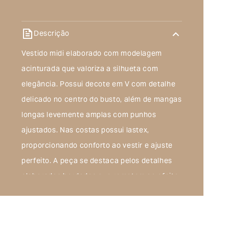
Descrição
Vestido midi elaborado com modelagem
acinturada que valoriza a silhueta com
elegância. Possui decote em V com detalhe
delicado no centro do busto, além de mangas
longas levemente amplas com punhos
ajustados. Nas costas possui lastex,
proporcionando conforto ao vestir e ajuste
perfeito. A peça se destaca pelos detalhes
elaborados bordados que remetem ao efeito
de lesi, criando textura e riqueza visual de
forma sutil e refinada.