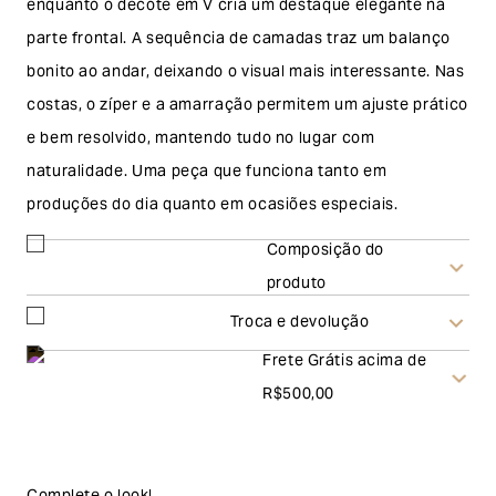
enquanto o decote em V cria um destaque elegante na
parte frontal. A sequência de camadas traz um balanço
bonito ao andar, deixando o visual mais interessante. Nas
costas, o zíper e a amarração permitem um ajuste prático
e bem resolvido, mantendo tudo no lugar com
naturalidade. Uma peça que funciona tanto em
produções do dia quanto em ocasiões especiais.
Composição do
produto
Troca e devolução
Frete Grátis acima de
Troca
R$500,00
A solicitação de troca pode ser feita em até 30 (trinta)
dias corridos, a contar do recebimento do produto. Ao