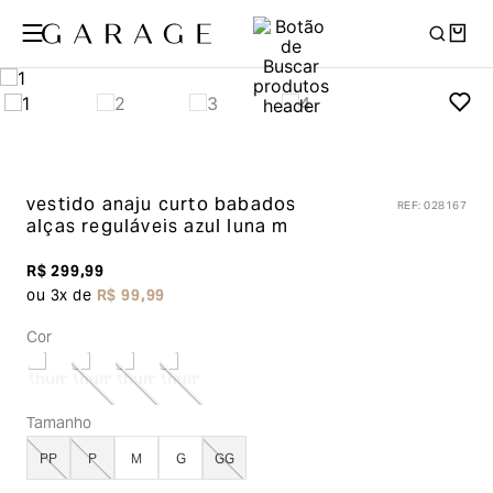
vestido anaju curto babados
REF
:
028167
alças reguláveis
azul luna m
R$
299
,
99
ou
3
x de
R$
99
,
99
Cor
Tamanho
PP
P
M
G
GG