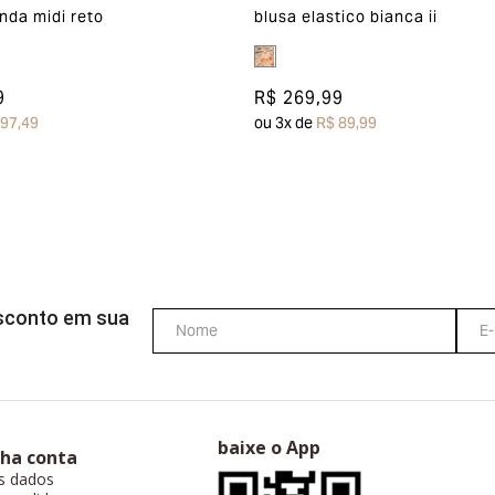
nda midi reto
blusa elastico bianca ii
9
R$ 269,99
 97,49
ou
3
x de
R$ 89,99
esconto em sua
baixe o App
ha conta
s dados