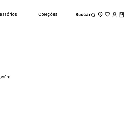
essórios
Coleções
Buscar
nfira!