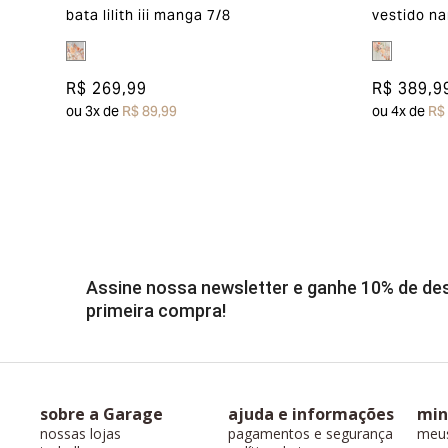
bata lilith iii manga 7/8
vestido na
R$ 269,99
R$ 389,9
ou
3
x de
R$ 89,99
ou
4
x de
R$
Assine nossa newsletter e ganhe 10% de d
primeira compra!
sobre a Garage
ajuda e informações
min
nossas lojas
pagamentos e segurança
meu