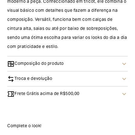
moderno à peça. Confeccionado em tricot, ele combina o
visual básico com detalhes que fazem a diferença na
composição. Versátil, funciona bem com calças de
cintura alta, saias ou até por baixo de sobreposições,
sendo uma ótima escolha para variar os looks do dia a dia
com praticidade e estilo.
Composição do produto
Troca e devolução
Frete Grátis acima de R$500,00
Troca
A solicitação de troca pode ser feita em até 30 (trinta)
dias corridos, a contar do recebimento do produto. Ao
escolher a modalidade troca, no final do processo de
Complete o look!