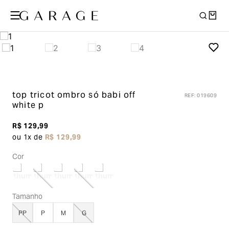
top tricot ombro só babi
off
REF
:
019609
white p
R$
129
,
99
ou
1
x de
R$
129
,
99
Cor
Tamanho
PP
P
M
G