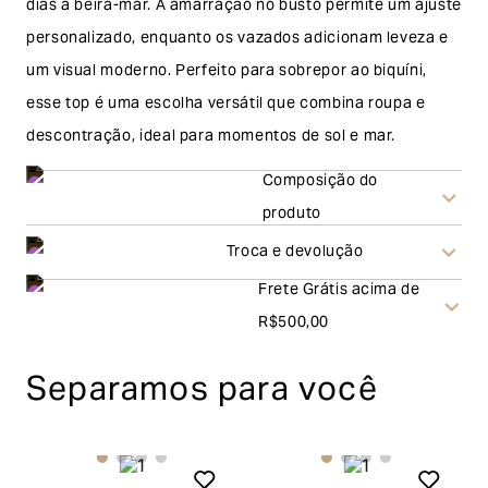
dias à beira-mar. A amarração no busto permite um ajuste
personalizado, enquanto os vazados adicionam leveza e
um visual moderno. Perfeito para sobrepor ao biquíni,
esse top é uma escolha versátil que combina roupa e
descontração, ideal para momentos de sol e mar.
Composição do
produto
Troca e devolução
Frete Grátis acima de
Troca
R$500,00
A solicitação de troca pode ser feita em até 30 (trinta)
Separamos para você
dias corridos, a contar do recebimento do produto. Ao
escolher a modalidade troca, no final do processo de
envio do produto e conferência interna por parte da