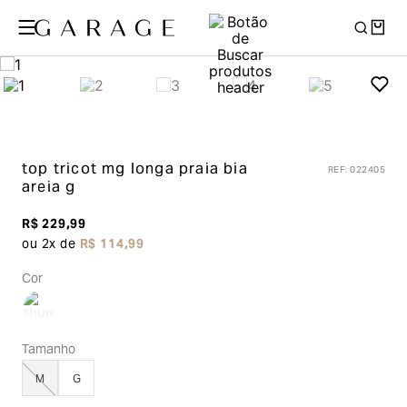
top tricot mg longa praia bia
REF
:
022405
areia g
R$
229
,
99
ou
2
x de
R$
114
,
99
Cor
Tamanho
M
G