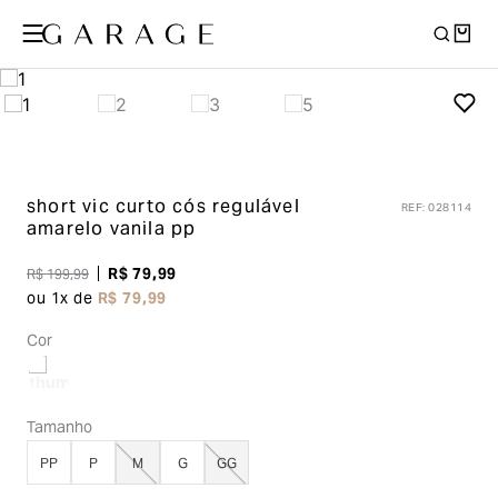
short vic curto cós regulável
REF
:
028114
amarelo vanila pp
R$
79
,
99
R$
199
,
99
ou
1
x de
R$
79
,
99
Cor
Tamanho
PP
P
M
G
GG