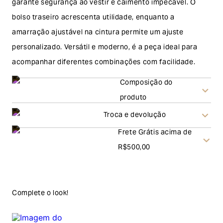
garante segurança ao vestir e caimento impecável. O
bolso traseiro acrescenta utilidade, enquanto a
amarração ajustável na cintura permite um ajuste
personalizado. Versátil e moderno, é a peça ideal para
acompanhar diferentes combinações com facilidade.
Composição do
produto
Troca e devolução
Frete Grátis acima de
Troca
R$500,00
A solicitação de troca pode ser feita em até 30 (trinta)
dias corridos, a contar do recebimento do produto. Ao
escolher a modalidade troca, no final do processo de
Complete o look!
envio do produto e conferência interna por parte da