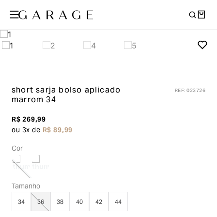
short sarja bolso aplicado
REF
:
023726
marrom 34
R$
269
,
99
ou
3
x de
R$
89
,
99
Cor
Tamanho
34
36
38
40
42
44