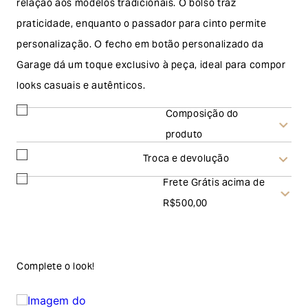
relação aos modelos tradicionais. O bolso traz
praticidade, enquanto o passador para cinto permite
personalização. O fecho em botão personalizado da
Garage dá um toque exclusivo à peça, ideal para compor
looks casuais e autênticos.
Composição do
produto
Troca e devolução
Frete Grátis acima de
Troca
R$500,00
A solicitação de troca pode ser feita em até 30 (trinta)
dias corridos, a contar do recebimento do produto. Ao
escolher a modalidade troca, no final do processo de
Complete o look!
envio do produto e conferência interna por parte da