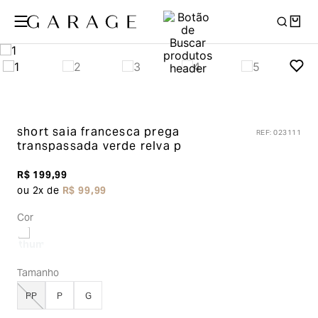
short saia francesca prega
REF
:
023111
transpassada
verde relva p
R$
199
,
99
ou
2
x de
R$
99
,
99
Cor
Tamanho
PP
P
G