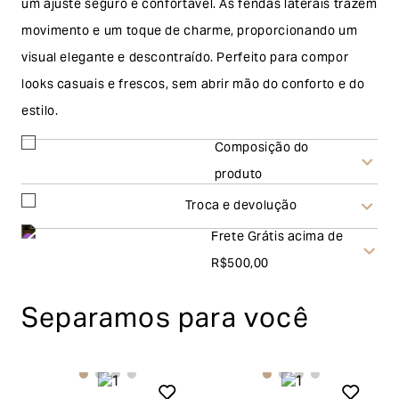
um ajuste seguro e confortável. As fendas laterais trazem
movimento e um toque de charme, proporcionando um
visual elegante e descontraído. Perfeito para compor
looks casuais e frescos, sem abrir mão do conforto e do
estilo.
Composição do
produto
Troca e devolução
Frete Grátis acima de
Troca
R$500,00
A solicitação de troca pode ser feita em até 30 (trinta)
Separamos para você
dias corridos, a contar do recebimento do produto. Ao
escolher a modalidade troca, no final do processo de
envio do produto e conferência interna por parte da