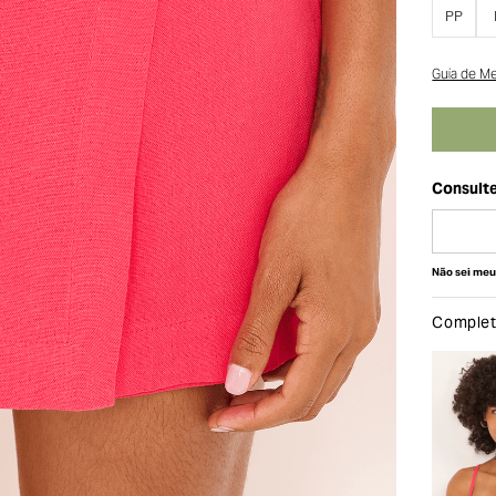
PP
Guia de M
Não sei me
Complete