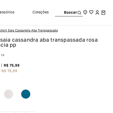
essórios
Coleções
Buscar
Short Saia Cassandra Aba Transpassada
 saia cassandra aba transpassada
rosa
cia pp
114
R$
75
,
99
e
R$
75
,
99
o