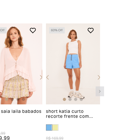
Off
60
% Off
60
% Off
 saia laila babados
short katia curto
short bebela re
recorte frente com
frente com fen
botões
,99
9,99
R$ 169,99
R$ 189,99