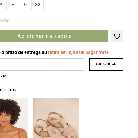
P
M
G
GG
edidas
Adicionar na sacola
u CEP
 o look!