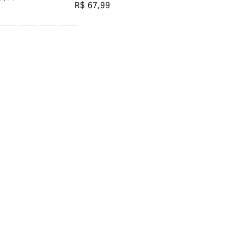
R$ 67,99
R$ 75,99
esconto em sua