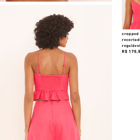
cropped 
recortad
reguláve
R$
179
,