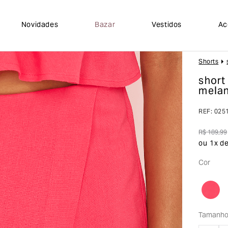
Novidades
Bazar
Vestidos
Ac
Shorts
short
melan
REF
:
025
R$
189
,
99
ou
1
x d
Cor
Tamanh