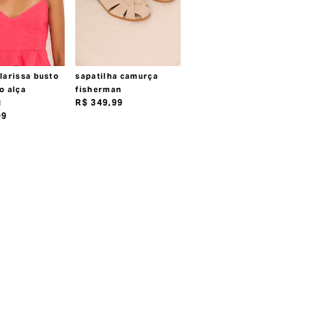
larissa busto
sapatilha camurça
o alça
fisherman
R$
349
,
99
l
99