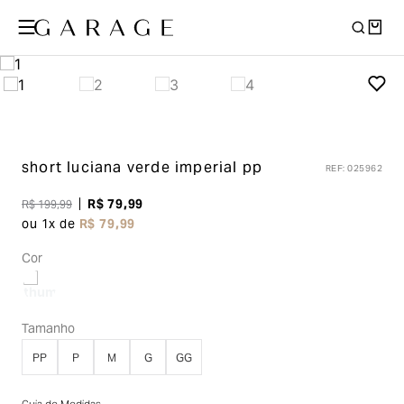
short luciana
verde imperial pp
REF
:
025962
R$
79
,
99
R$
199
,
99
ou
1
x de
R$
79
,
99
Cor
Tamanho
PP
P
M
G
GG