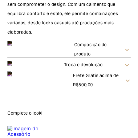
sem comprometer o design. Com um caimento que
equilibra conforto e estilo, ele permite combinações
variadas, desde looks casuais até produções mais
elaboradas.
Composição do
produto
Troca e devolução
Frete Grátis acima de
Troca
R$500,00
A solicitação de troca pode ser feita em até 30 (trinta)
dias corridos, a contar do recebimento do produto. Ao
escolher a modalidade troca, no final do processo de
Complete o look!
envio do produto e conferência interna por parte da
Garage, você receberá um vale no valor