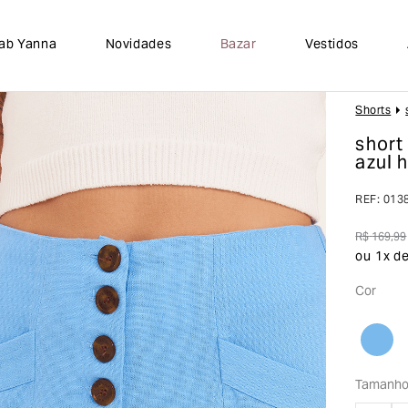
lab Yanna
Novidades
Bazar
Vestidos
Shorts
short
azul 
REF
:
013
R$
169
,
99
ou
1
x d
Cor
Tamanh