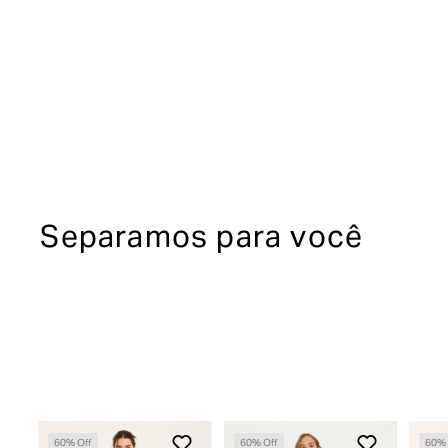
Separamos para você
60
% Off
60
% Off
60
% 