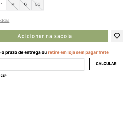
P
M
G
GG
edidas
Adicionar na sacola
u CEP