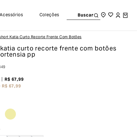
Acessórios
Coleções
Buscar
Short Katia Curto Recorte Frente Com Botões
 katia curto recorte frente com botões
hortensia pp
849
R$
67
,
99
e
R$
67
,
99
o