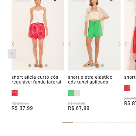
short alicia curto cós
short pietra elastico
short
nte
regulável fenda lateral
cós tunel aplicado
R$ 219
R$ 8
R$ 219,99
R$ 169,99
R$ 87,99
R$ 67,99