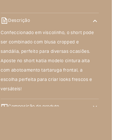
Descrição
Confeccionado em viscolinho, o short pode
ser combinado com blusa cropped e
sandália, perfeito para diversas ocasiões.
Aposte no short katia modelo cintura alta
com abotoamento tartaruga frontal, a
escolha perfeita para criar looks frescos e
versáteis!
Composição do produto
Troca e devolução
Frete Grátis acima de R$500,00
Troca