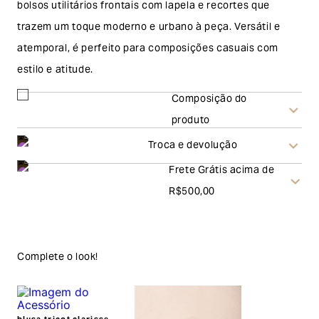
bolsos utilitários frontais com lapela e recortes que
trazem um toque moderno e urbano à peça. Versátil e
atemporal, é perfeito para composições casuais com
estilo e atitude.
Composição do
produto
Troca e devolução
Frete Grátis acima de
Troca
R$500,00
A solicitação de troca pode ser feita em até 30 (trinta)
dias corridos, a contar do recebimento do produto. Ao
escolher a modalidade troca, no final do processo de
Complete o look!
envio do produto e conferência interna por parte da
Garage, você receberá um vale no valor