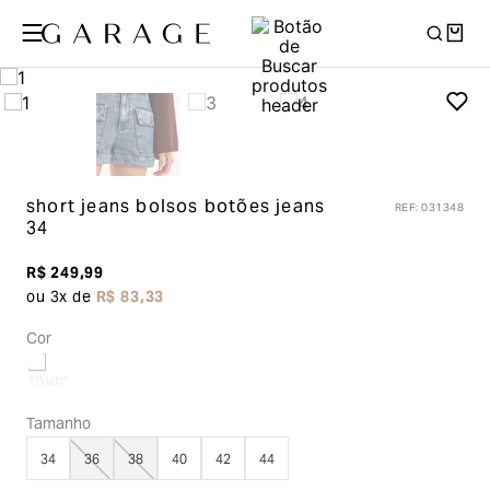
short jeans bolsos botões
jeans
REF
:
031348
34
R$
249
,
99
ou
3
x de
R$
83
,
33
Cor
Tamanho
34
36
38
40
42
44