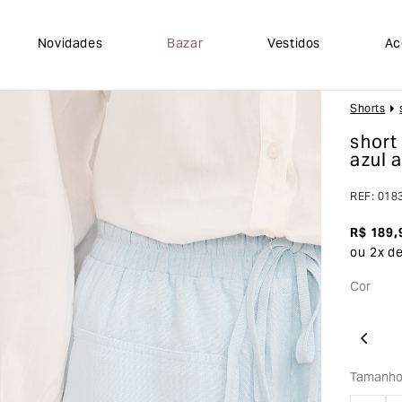
Novidades
Bazar
Vestidos
Ac
Shorts
short
azul 
REF
:
018
R$
189
,
ou
2
x d
Cor
Tamanh