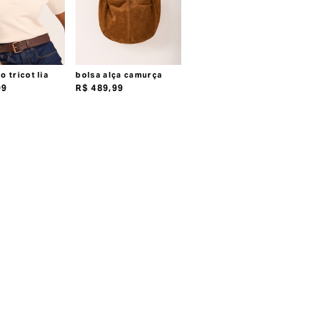
o tricot lia
bolsa alça camurça
99
R$
489
,
99