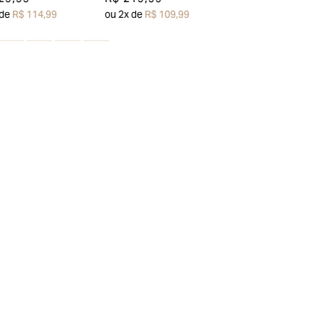
ou
3
x de
R$ 89,99
 de
R$ 114,99
ou
2
x de
R$ 109,99
esconto em sua