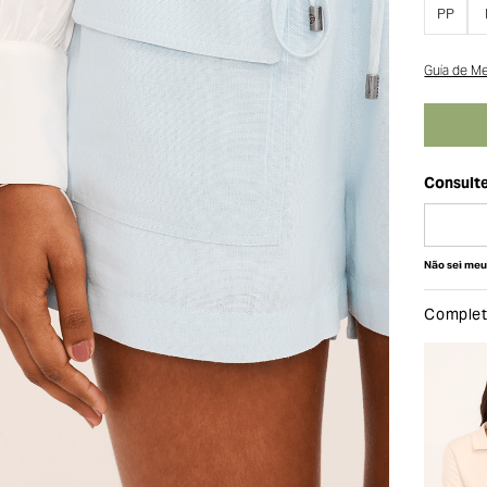
PP
Guia de M
Não sei me
Complete