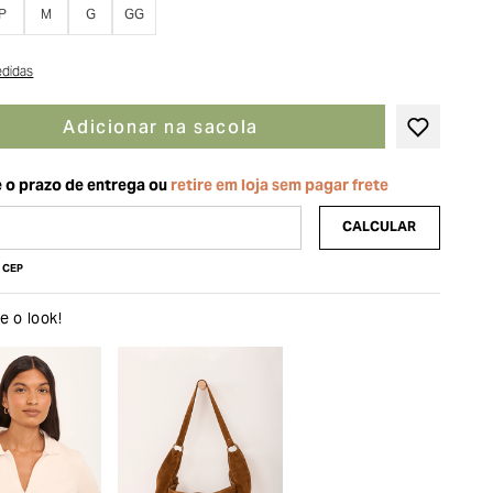
P
M
G
GG
edidas
Adicionar na sacola
u CEP
 o look!