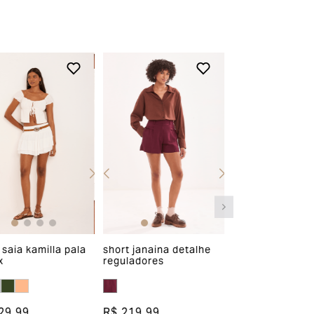
 saia kamilla pala
short janaina detalhe
short jeans ju
x
reguladores
R$ 269,99
29,99
R$ 219,99