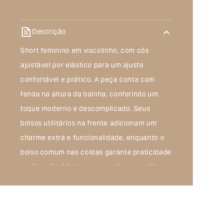
Descrição
Short feminino em viscolinho, com cós
ajustável por elástico para um ajuste
confortável e prático. A peça conta com
fenda na altura da bainha, conferindo um
toque moderno e descomplicado. Seus
bolsos utilitários na frente adicionam um
charme extra e funcionalidade, enquanto o
bolso comum nas costas garante praticidade
no dia a dia. Ideal para quem busca estilo e
conforto, esse short é perfeito para compor
looks casuais e descontraídos.