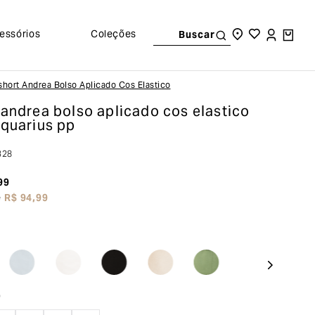
essórios
Coleções
Buscar
Short Andrea Bolso Aplicado Cos Elastico
 andrea bolso aplicado cos elastico
aquarius pp
328
99
e
R$
94
,
99
o