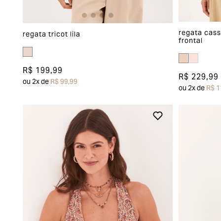
regata cas
regata tricot lila
frontal
R$ 199,99
R$ 229,99
ou
2
x de
R$ 99,99
ou
2
x de
R$ 1