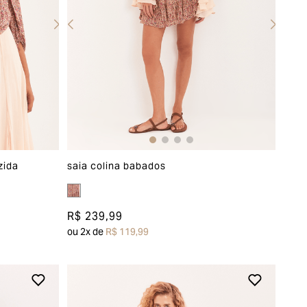
zida
saia colina babados
R$ 239,99
ou
2
x de
R$ 119,99