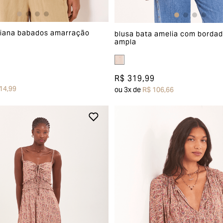
siana babados amarração
blusa bata amelia com borda
ampla
R$ 319,99
14,99
ou
3
x de
R$ 106,66