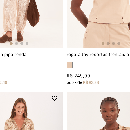
on pipa renda
regata tay recortes frontais e
R$ 249,99
2,49
ou
3
x de
R$ 83,33