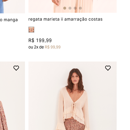
regata marieta ii amarração costas
do manga
R$ 199,99
ou
2
x de
R$ 99,99