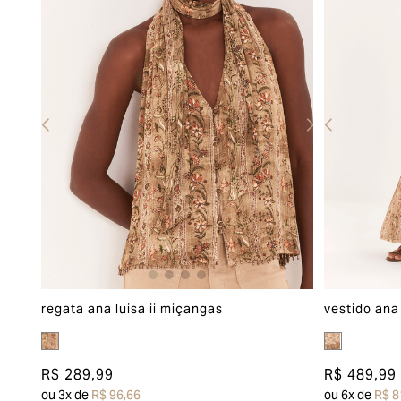
regata ana luisa ii miçangas
vestido ana 
R$ 289,99
R$ 489,99
ou
3
x de
R$ 96,66
ou
6
x de
R$ 8