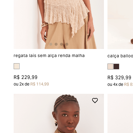
regata lais sem alça renda malha
calça ballo
R$ 229,99
R$ 329,99
ou
2
x de
R$ 114,99
ou
4
x de
R$ 8