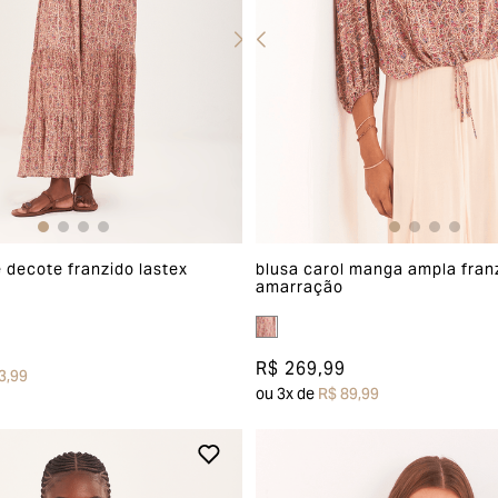
blusa carol manga ampla fran
e decote franzido lastex
amarração
R$ 269,99
3,99
ou
3
x de
R$ 89,99