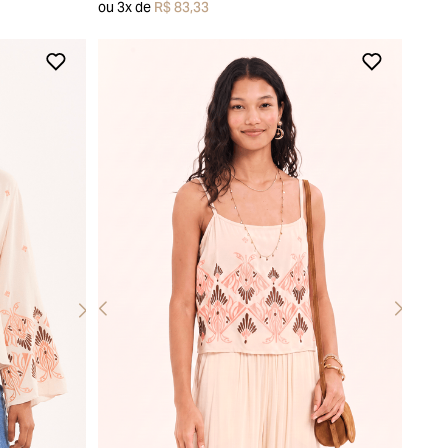
ou
3
x de
R$ 83,33