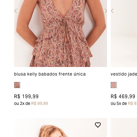
blusa kelly babados frente única
vestido jad
R$ 199,99
R$ 469,99
ou
2
x de
R$ 99,99
ou
5
x de
R$ 9