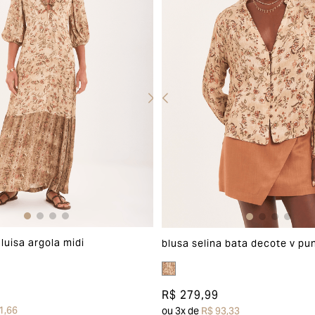
luisa argola midi
blusa selina bata decote v pu
R$ 279,99
1,66
ou
3
x de
R$ 93,33