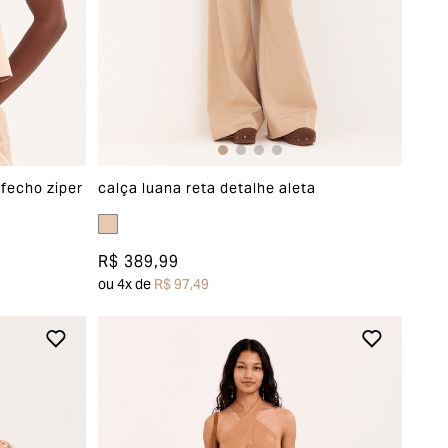
 fecho ziper
calça luana reta detalhe aleta
R$ 389,99
ou
4
x de
R$ 97,49