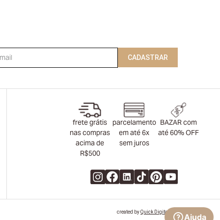
CADASTRAR
frete grátis
parcelamento
BAZAR com
nas compras
em até 6x
até 60% OFF
acima de
sem juros
R$500
created by
Quick Digital
- powered by
VTEX
Ajuda