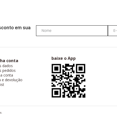
esconto em sua
baixe o App
ha conta
s dados
 pedidos
a conta
a e devolução
ist
s.