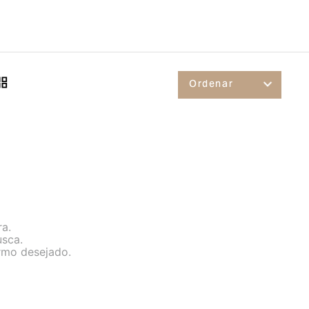
ra.
usca.
ermo desejado.