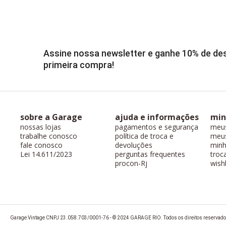
Assine nossa newsletter e ganhe 10% de d
primeira compra!
sobre a Garage
ajuda e informações
min
nossas lojas
pagamentos e segurança
meu
trabalhe conosco
política de troca e
meus
fale conosco
devoluções
minh
Lei 14.611/2023
perguntas frequentes
troc
procon-Rj
wishl
Garage Vintage CNPJ 23.058.703/0001-76 - © 2024 GARAGE RIO. Todos os direitos reservado