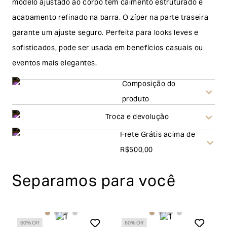
modelo ajustado ao corpo tem caimento estruturado e
acabamento refinado na barra. O zíper na parte traseira
garante um ajuste seguro. Perfeita para looks leves e
sofisticados, pode ser usada em benefícios casuais ou
eventos mais elegantes.
Composição do
produto
Troca e devolução
Frete Grátis acima de
Troca
R$500,00
A solicitação de troca pode ser feita em até 30 (trinta)
Separamos para você
dias corridos, a contar do recebimento do produto. Ao
escolher a modalidade troca, no final do processo de
envio do produto e conferência interna por parte da
60
% Off
60
% Off