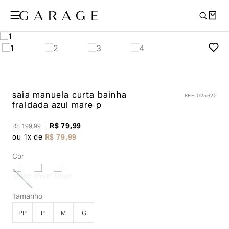
saia manuela curta bainha
REF
:
025622
fraldada
azul mare p
R$
79
,
99
R$
199
,
99
ou
1
x de
R$
79
,
99
Cor
Tamanho
PP
P
M
G