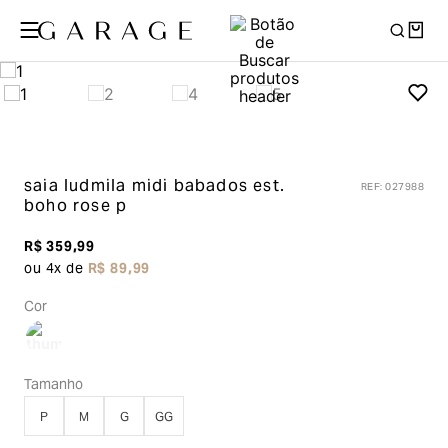
saia ludmila midi babados
est.
REF
:
027988
boho rose p
R$
359
,
99
ou
4
x de
R$
89
,
99
Cor
Tamanho
P
M
G
GG