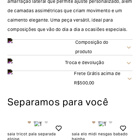
amarração lateral que permite ajuste personalizado, além
de camadas assimétricas que criam movimento e um
caimento elegante. Uma peça versátil, ideal para
composições que vão do dia a dia a ocasiões especiais.
Composição do
produto
Troca e devolução
Frete Grátis acima de
Troca
R$500,00
A solicitação de troca pode ser feita em até 30 (trinta)
Separamos para você
dias corridos, a contar do recebimento do produto. Ao
escolher a modalidade troca, no final do processo de
envio do produto e conferência interna por parte da
Garage, você receberá um vale no valor
saia tricot pala separada
saia elo midi nesgas babado
s
eloise
bainha
n