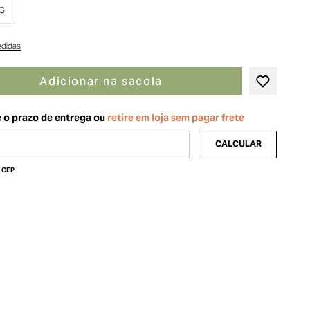
G
edidas
Adicionar na sacola
u CEP