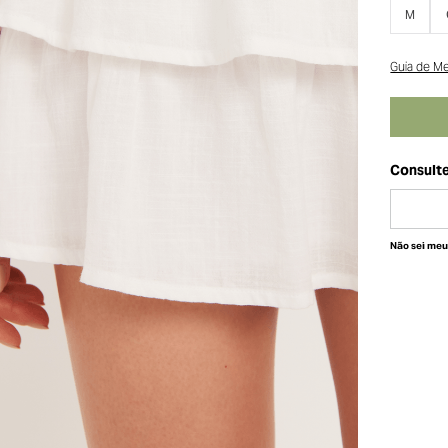
M
Guia de M
Não sei me