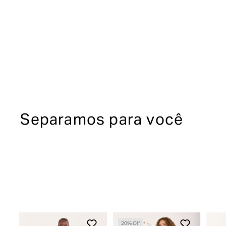
Separamos para você
20
% Off