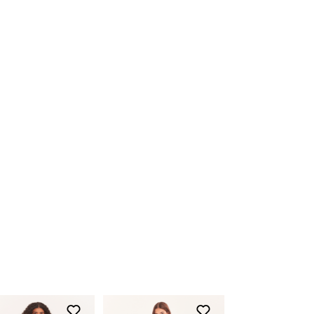
também podem ser trocadas em uma de
nossas lojas físicas, basta apresentar o
produto devidamente etiquetado junto a
nota fiscal.
Para acessar o troque fácil,
clique aqui
Devolução
O início do processo de devolução deve
ser feito em até 07 (sete) dias corridos, a
contar do recebimento do produto. A
restituição do valor pago será realizada
em até 03 (três) dias após a entrada e
conferência do produto em nossa fábrica,
clique aqui e fique por dentro dos prazos