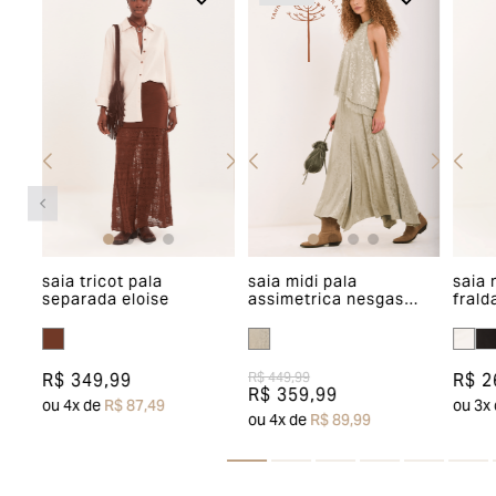
ca
saia tricot pala
saia midi pala
saia 
separada eloise
assimetrica nesgas
frald
yanna
R$ 349,99
R$ 2
R$ 449,99
R$ 359,99
ou
4
x de
R$ 87,49
ou
3
x
ou
4
x de
R$ 89,99