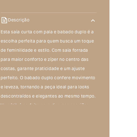
Descrição
Esta saia curta com pala e babado duplo é a
escolha perfeita para quem busca um toque
de feminilidade e estilo. Com saia forrada
para maior conforto e zíper no centro das
costas, garante praticidade e um ajuste
perfeito. O babado duplo confere movimento
e leveza, tornando a peça ideal para looks
descontraídos e elegantes ao mesmo tempo.
Versátil, é perfeita para diversas ocasiões,
desde passeios informais até eventos mais
sofisticados.