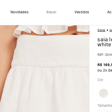
Novidades
Bazar
Vestidos
Ac
Saias
S
saia 
white
REF
:
024
R$
169
,
ou
2
x d
Cor
Tamanh