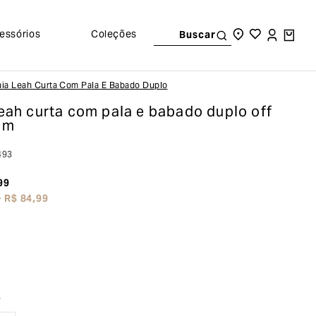
essórios
Coleções
Buscar
aia Leah Curta Com Pala E Babado Duplo
leah curta com pala e babado duplo
off
 m
493
99
e
R$
84
,
99
o