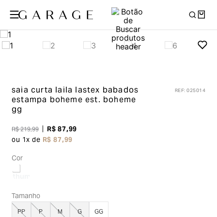
saia curta laila lastex babados
REF
:
025014
estampa boheme
est. boheme
gg
R$
87
,
99
R$
219
,
99
ou
1
x de
R$
87
,
99
Cor
Tamanho
PP
P
M
G
GG