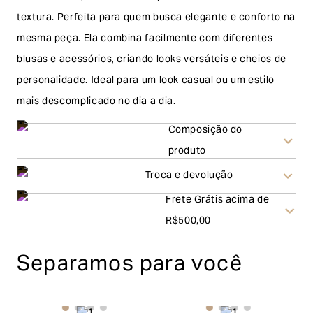
textura. Perfeita para quem busca elegante e conforto na
mesma peça. Ela combina facilmente com diferentes
blusas e acessórios, criando looks versáteis e cheios de
personalidade. Ideal para um look casual ou um estilo
mais descomplicado no dia a dia.
Composição do
produto
Troca e devolução
Frete Grátis acima de
Troca
R$500,00
A solicitação de troca pode ser feita em até 30 (trinta)
Separamos para você
dias corridos, a contar do recebimento do produto. Ao
escolher a modalidade troca, no final do processo de
envio do produto e conferência interna por parte da