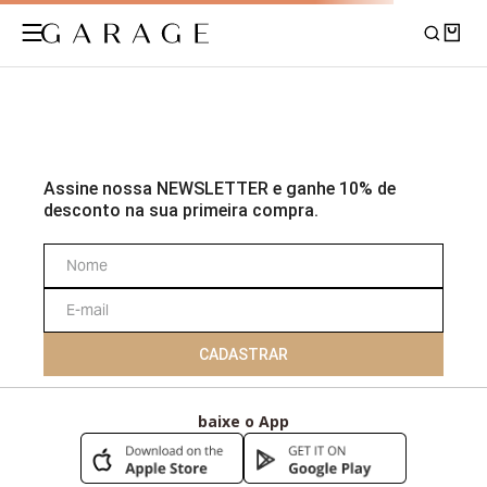
Sua busca não foi encontrada!
Não se preocupe, separamos abaixo novas coleções e produtos para
você, confira!
Voltar para home