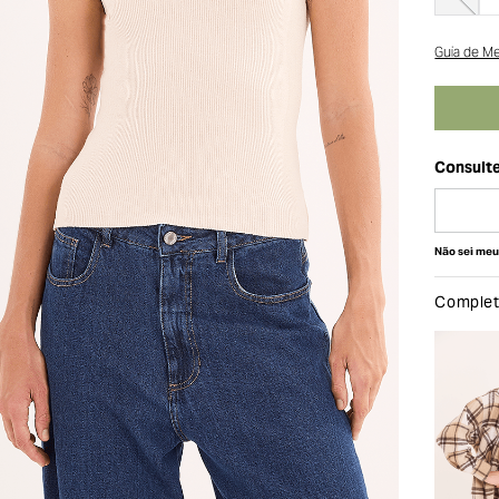
Guia de M
Não sei me
Complete