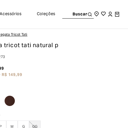
Acessórios
Coleções
Buscar
Regata Tricot Tati
 tricot tati
natural p
273
99
e
R$
149
,
99
o
P
M
G
GG