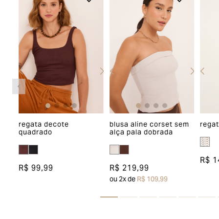
regata decote
blusa aline corset sem
regat
quadrado
alça pala dobrada
R$ 1
R$ 99,99
R$ 219,99
ou
2
x de
R$ 109,99