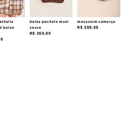
athalia
bolsa pochete must
mocassim camurça
R$
389
,
99
d bolso
couro
R$
369
,
99
99