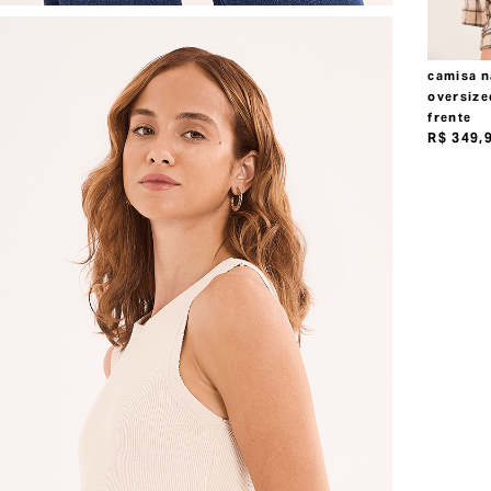
camisa n
oversize
frente
R$
349
,