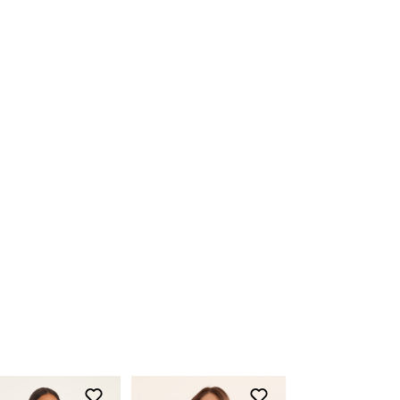
pelo site.
Aah, as peças compradas na loja online
também podem ser trocadas em uma de
nossas lojas físicas, basta apresentar o
produto devidamente etiquetado junto a
nota fiscal.
Para acessar o troque fácil,
clique aqui
Devolução
O início do processo de devolução deve
ser feito em até 07 (sete) dias corridos, a
contar do recebimento do produto. A
restituição do valor pago será realizada
em até 03 (três) dias após a entrada e