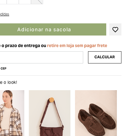
edidas
Adicionar na sacola
u CEP
 o look!