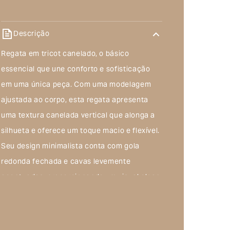
Descrição
Regata em tricot canelado, o básico
essencial que une conforto e sofisticação
em uma única peça. Com uma modelagem
ajustada ao corpo, esta regata apresenta
uma textura canelada vertical que alonga a
silhueta e oferece um toque macio e flexível.
Seu design minimalista conta com gola
redonda fechada e cavas levemente
acentuadas, proporcionando um visual clean
e moderno. Confeccionada em tricot de
espessura leve, é a peça ideal para ser usada
sozinha em dias quentes ou como base para