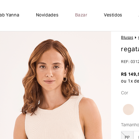
lab Yanna
Novidades
Bazar
Vestidos
Blusas
regata
REF
:
031
R$
149
,
ou
1
x d
Cor
Tamanh
PP