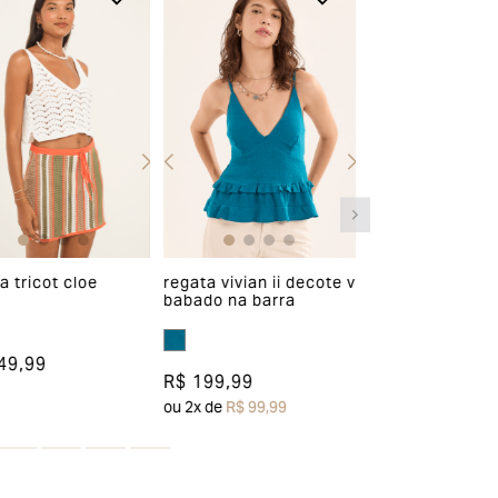
conferência do produto em nossa fábrica,
clique aqui e fique por dentro dos prazos
de acordo com a opção de pagamento
escolhida.
Para acessar o troque fácil, clique aqui e
opte pela opção “devolver”.
OBS.: a restituição do valor do frete será
paga proporcionalmente ao número de
a tricot cloe
regata vivian ii decote v
camisa leticia ii
babado na barra
amarração
peças devolvidas.
Descontos e promoções
49,99
R$ 199,99
R$ 269,99
Caso tenha adquirido o produto com algum
ou
2
x de
R$ 99,99
ou
3
x de
R$ 89,99
desconto de ação ou vale, o valor
reembolsado será o mesmo pago na hora