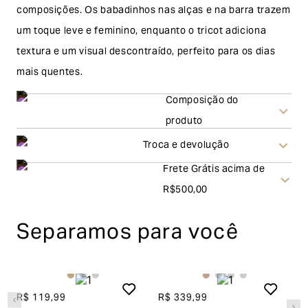
composições. Os babadinhos nas alças e na barra trazem
um toque leve e feminino, enquanto o tricot adiciona
textura e um visual descontraído, perfeito para os dias
mais quentes.
Composição do
produto
Troca e devolução
Frete Grátis acima de
Troca
R$500,00
A solicitação de troca pode ser feita em até 30 (trinta)
Separamos para você
dias corridos, a contar do recebimento do produto. Ao
escolher a modalidade troca, no final do processo de
envio do produto e conferência interna por parte da
Garage, você receberá um vale no valor
blusa lili
camisa luiza ii manga longa
r