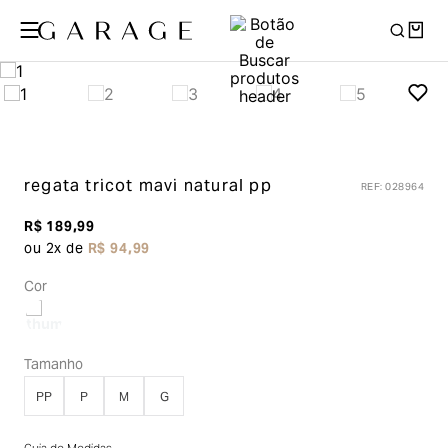
regata tricot mavi
natural pp
REF
:
028964
R$
189
,
99
ou
2
x de
R$
94
,
99
Cor
Tamanho
PP
P
M
G