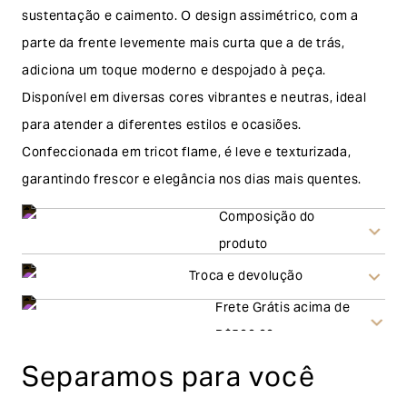
sustentação e caimento. O design assimétrico, com a
parte da frente levemente mais curta que a de trás,
adiciona um toque moderno e despojado à peça.
Disponível em diversas cores vibrantes e neutras, ideal
para atender a diferentes estilos e ocasiões.
Confeccionada em tricot flame, é leve e texturizada,
garantindo frescor e elegância nos dias mais quentes.
Composição do
produto
Troca e devolução
Frete Grátis acima de
Troca
R$500,00
Separamos para você
A solicitação de troca pode ser feita em até 30 (trinta)
dias corridos, a contar do recebimento do produto. Ao