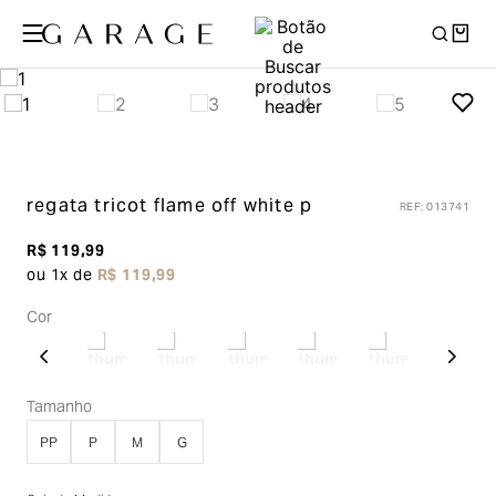
regata tricot flame
off white p
REF
:
013741
R$
119
,
99
ou
1
x de
R$
119
,
99
Cor
Tamanho
PP
P
M
G